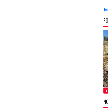
Tw
F
V
N