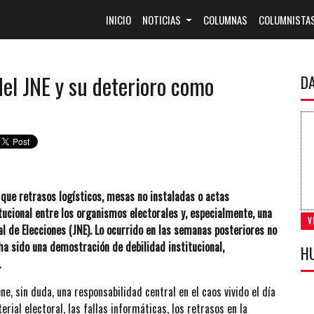
(CURRENT)
INICIO
NOTICIAS
COLUMNAS
COLUMNISTA
 del JNE y su deterioro como
D
 que retrasos logísticos, mesas no instaladas o actas
tucional entre los organismos electorales y, especialmente, una
V
l de Elecciones (JNE). Lo ocurrido en las semanas posteriores no
ha sido una demostración de debilidad institucional,
H
.
ne, sin duda, una responsabilidad central en el caos vivido el día
rial electoral, las fallas informáticas, los retrasos en la