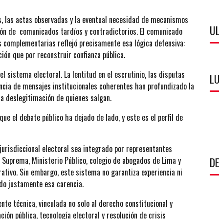
s, las actas observadas y la eventual necesidad de mecanismos
U
ión de comunicados tardíos y contradictorios. El comunicado
es complementarias reflejó precisamente esa lógica defensiva:
ión que por reconstruir confianza pública.
l sistema electoral. La lentitud en el escrutinio, las disputas
LU
ncia de mensajes institucionales coherentes han profundizado la
la deslegitimación de quienes salgan.
e el debate público ha dejado de lado, y este es el perfil de
urisdiccional electoral sea integrado por representantes
e Suprema, Ministerio Público, colegio de abogados de Lima y
DE
orativo. Sin embargo, este sistema no garantiza experiencia ni
ado justamente esa carencia.
nte técnica, vinculada no solo al derecho constitucional y
ción pública, tecnología electoral y resolución de crisis