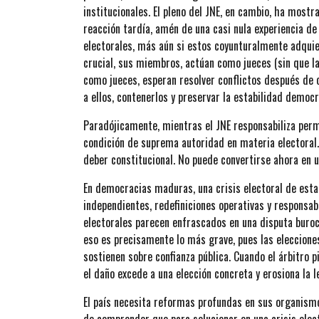
institucionales. El pleno del JNE, en cambio, ha most
reacción tardía, amén de una casi nula experiencia d
electorales, más aún si estos coyunturalmente adqui
crucial, sus miembros, actúan como jueces (sin que la
como jueces, esperan resolver conflictos después de 
a ellos, contenerlos y preservar la estabilidad democ
Paradójicamente, mientras el JNE responsabiliza perm
condición de suprema autoridad en materia electoral.
deber constitucional. No puede convertirse ahora en u
En democracias maduras, una crisis electoral de es
independientes, redefiniciones operativas y responsabi
electorales parecen enfrascados en una disputa buroc
eso es precisamente lo más grave, pues las eleccion
sostienen sobre confianza pública. Cuando el árbitro 
el daño excede a una elección concreta y erosiona la
El país necesita reformas profundas en sus organismo