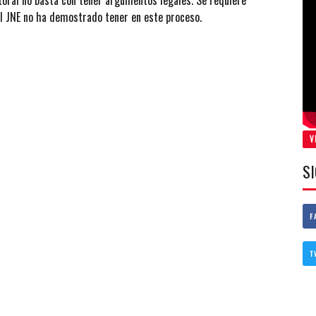
toral no basta con tener argumentos legales. Se requiere
el JNE no ha demostrado tener en este proceso.
V
S
F
T