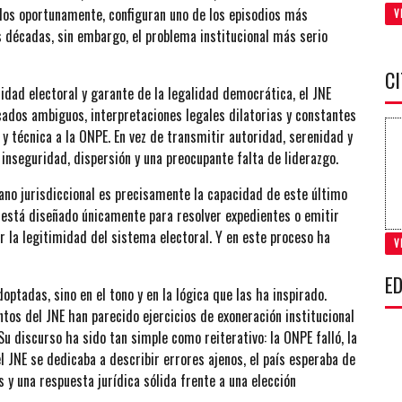
rlos oportunamente, configuran uno de los episodios más
V
as décadas, sin embargo, el problema institucional más serio
C
idad electoral y garante de la legalidad democrática, el JNE
cados ambiguos, interpretaciones legales dilatorias y constantes
 y técnica a la ONPE. En vez de transmitir autoridad, serenidad y
 inseguridad, dispersión y una preocupante falta de liderazgo.
ano jurisdiccional es precisamente la capacidad de este último
o está diseñado únicamente para resolver expedientes o emitir
ar la legitimidad del sistema electoral. Y en este proceso ha
V
ED
ptadas, sino en el tono y en la lógica que las ha inspirado.
ntos del JNE han parecido ejercicios de exoneración institucional
u discurso ha sido tan simple como reiterativo: la ONPE falló, la
l JNE se dedicaba a describir errores ajenos, el país esperaba de
s y una respuesta jurídica sólida frente a una elección