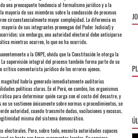
rado una preocupante tendencia al formalismo jurídico y a la
e la mayoría de sus miembros sobre la conducción de procesos
J
eren circunstancialmente mayor complejidad. La diferencia es
 mayoría de sus integrantes provengan del Poder Judicial) y
ocurridos; sin embargo, una autoridad electoral debe anticiparse
rática mientras ocurren, lo que no ha ocurrido.
anentemente a la ONPE, olvida que la Constitución le otorga la
 La supervisión integral del proceso también forma parte de su
P
n crítico comentarista jurídico de los errores ajenos.
ta magnitud habría generado inmediatamente auditorías
lidades políticas claras. En el Perú, en cambio, los organismos
rática para determinar quién carga con el costo del desastre, y
es no se sostienen únicamente sobre normas o procedimientos, se
pierde autoridad, cuando transmite dudas, vacilaciones y excusas,
 legitimidad misma del sistema democrático.
ÚL
s electorales. Pero, sobre todo, necesita autoridades capaces