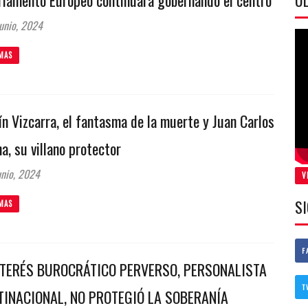
ÚL
unio, 2024
MAS
n Vizcarra, el fantasma de la muerte y Juan Carlos
na, su villano protector
nio, 2024
V
S
MAS
F
NTERÉS BUROCRÁTICO PERVERSO, PERSONALISTA
T
TINACIONAL, NO PROTEGIÓ LA SOBERANÍA