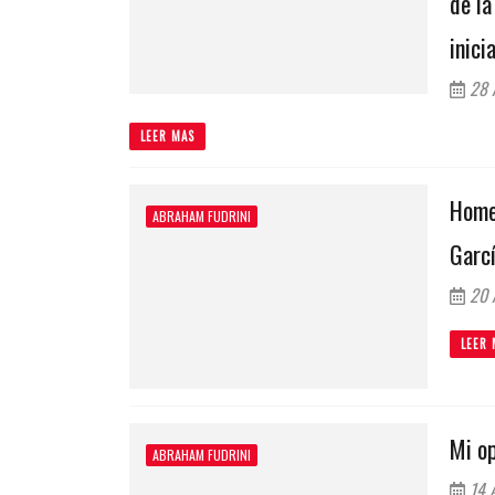
de la
inici
28 A
LEER MAS
Homen
ABRAHAM FUDRINI
Garcí
20 A
LEER 
Mi op
ABRAHAM FUDRINI
14 A