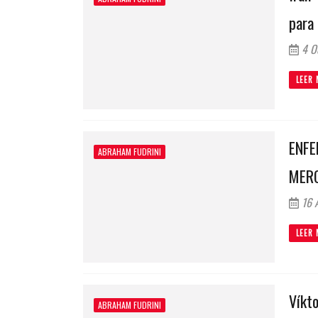
para 
4 O
LEER 
ENFE
ABRAHAM FUDRINI
MERC
16 A
LEER 
Víkto
ABRAHAM FUDRINI