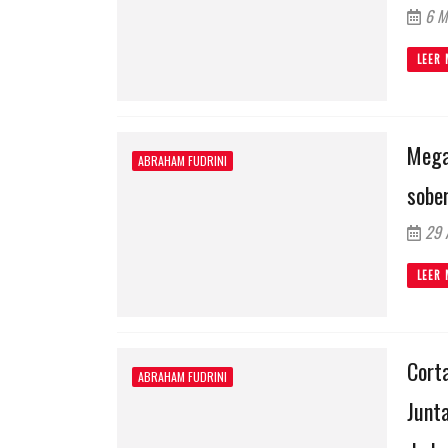
6 M
LEER 
Mega
ABRAHAM FUDRINI
sobe
29 A
LEER 
Corta
ABRAHAM FUDRINI
Junta