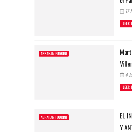
17 J
LEER 
Martí
ABRAHAM FUDRINI
Ville
4 Ju
LEER 
EL I
ABRAHAM FUDRINI
Y AN