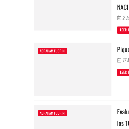
NACI
2 Ju
LEER 
Pique
ABRAHAM FUDRINI
17 
LEER 
Evalu
ABRAHAM FUDRINI
los 1