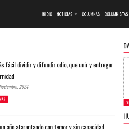
(CURRENT)
INICIO
NOTICIAS
COLUMNAS
COLUMNISTAS
D
s fácil dividir y difundir odio, que unir y entregar
ernidad
Noviembre, 2024
MAS
V
H
 un año atarantando con temor y sin capacidad