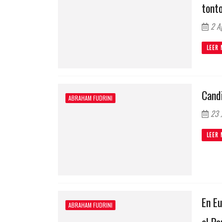
tonto
2 A
LEER 
Candi
ABRAHAM FUDRINI
23 J
LEER 
En E
ABRAHAM FUDRINI
el P