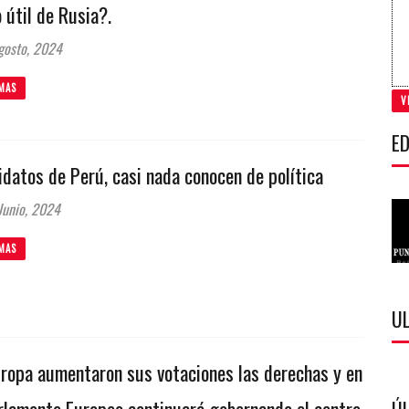
 útil de Rusia?.
gosto, 2024
MAS
V
ED
datos de Perú, casi nada conocen de política
unio, 2024
MAS
U
uropa aumentaron sus votaciones las derechas y en
arlamento Europeo continuará gobernando el centro