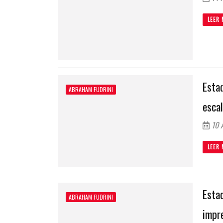
LEER 
Estad
ABRAHAM FUDRINI
esca
10 A
LEER 
Esta
ABRAHAM FUDRINI
impre