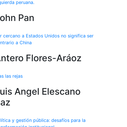
quierda peruana.
ohn Pan
r cercano a Estados Unidos no significa ser
ntrario a China
ntero Flores-Aráoz
as las rejas
uis Angel Elescano
az
lítica y gestión pública: desafíos para la