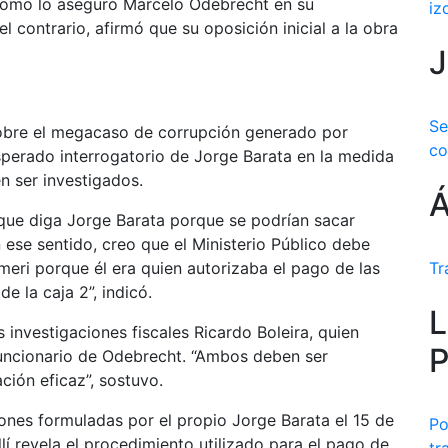
 como lo aseguró Marcelo Odebrecht en su
iz
el contrario, afirmó que su oposición inicial a la obra
J
Se
 sobre el megacaso de corrupción generado por
co
perado interrogatorio de Jorge Barata en la medida
n ser investigados.
Á
 que diga Jorge Barata porque se podrían sacar
 ese sentido, creo que el Ministerio Público debe
meri porque él era quien autorizaba el pago de las
Tr
e la caja 2”, indicó.
L
 investigaciones fiscales Ricardo Boleira, quien
P
funcionario de Odebrecht. “Ambos deben ser
ción eficaz”, sostuvo.
ones formuladas por el propio Jorge Barata el 15 de
Po
Allí revela el procedimiento utilizado para el pago de