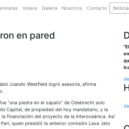
umnistas
Videos
Galeria
Nosotros
Contacto
Noticia
ron en pared
D
"E
em
qu
tr
Ve
acabó cuando Westfield logró asesoría, afirma
o.
fue “una piedra en el zapato” de Odebrecht solo
Ve
eld Capital, de propiedad del hoy mandatario, y la
la financiación del proyecto de la Interoceánica. Así
ari, quien presidió la anterior comisión Lava Jato
C