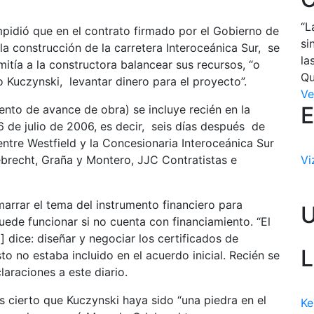
“L
mpidió que en el contrato firmado por el Gobierno de
si
a construcción de la carretera Interoceánica Sur, se
la
mitía a la constructora balancear sus recursos, “o
Qu
 Kuczynski, levantar dinero para el proyecto”.
Ve
E
ento de avance de obra) se incluye recién en la
6 de julio de 2006, es decir, seis días después de
entre Westfield y la Concesionaria Interoceánica Sur
ebrecht, Graña y Montero, JJC Contratistas e
Vi
arrar el tema del instrumento financiero para
uede funcionar si no cuenta con financiamiento. “El
] dice: diseñar y negociar los certificados de
L
o no estaba incluido en el acuerdo inicial. Recién se
laraciones a este diario.
es cierto que Kuczynski haya sido “una piedra en el
Ke