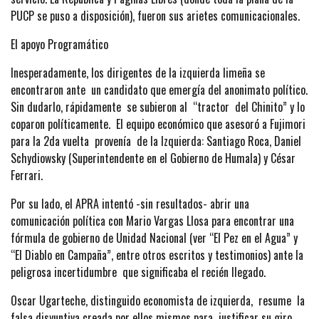
PUCP se puso a disposición), fueron sus arietes comunicacionales.
El apoyo Programático
Inesperadamente, los dirigentes de la izquierda limeña se
encontraron ante un candidato que emergía del anonimato político.
Sin dudarlo, rápidamente se subieron al “tractor del Chinito” y lo
coparon políticamente. El equipo económico que asesoró a Fujimori
para la 2da vuelta provenía de la Izquierda: Santiago Roca, Daniel
Schydiowsky (Superintendente en el Gobierno de Humala) y César
Ferrari.
Por su lado, el APRA intentó -sin resultados- abrir una
comunicación política con Mario Vargas Llosa para encontrar una
fórmula de gobierno de Unidad Nacional (ver “El Pez en el Agua” y
“El Diablo en Campaña”, entre otros escritos y testimonios) ante la
peligrosa incertidumbre que significaba el recién llegado.
Oscar Ugarteche, distinguido economista de izquierda, resume la
falsa disyuntiva creada por ellos mismos para justificar su giro