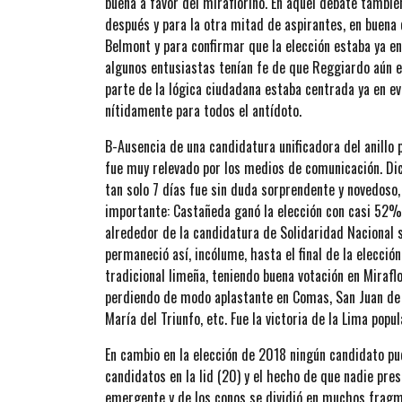
buena a favor del miraflorino. En aquel debate tambi
después y para la otra mitad de aspirantes, en buena 
Belmont y para confirmar que la elección estaba ya e
algunos entusiastas tenían fe de que Reggiardo aún e
parte de la lógica ciudadana estaba centrada ya en evi
nítidamente para todos el antídoto.
B-Ausencia de una candidatura unificadora del anillo 
fue muy relevado por los medios de comunicación. Di
tan solo 7 días fue sin duda sorprendente y novedos
importante: Castañeda ganó la elección con casi 52%
alrededor de la candidatura de Solidaridad Nacional s
permaneció así, incólume, hasta el final de la elecció
tradicional limeña, teniendo buena votación en Miraflor
perdiendo de modo aplastante en Comas, San Juan de Lu
María del Triunfo, etc. Fue la victoria de la Lima popu
En cambio en la elección de 2018 ningún candidato pud
candidatos en la lid (20) y el hecho de que nadie pres
emergente y de los conos se dividió en muchos fragme