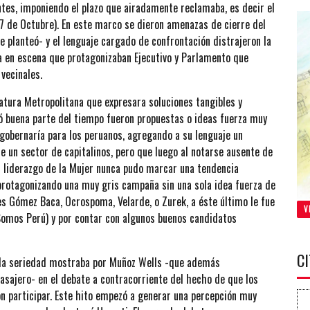
tes, imponiendo el plazo que airadamente reclamaba, es decir el
7 de Octubre). En este marco se dieron amenazas de cierre del
e planteó- y el lenguaje cargado de confrontación distrajeron la
ta en escena que protagonizaban Ejecutivo y Parlamento que
 vecinales.
atura Metropolitana que expresara soluciones tangibles y
ió buena parte del tiempo fueron propuestas o ideas fuerza muy
gobernaría para los peruanos, agregando a su lenguaje un
de un sector de capitalinos, pero que luego al notarse ausente de
l liderazgo de la Mujer nunca pudo marcar una tendencia
 protagonizando una muy gris campaña sin una sola idea fuerza de
es Gómez Baca, Ocrospoma, Velarde, o Zurek, a éste último le fue
V
Somos Perú) y por contar con algunos buenos candidatos
C
 la seriedad mostraba por Muñoz Wells -que además
asajero- en el debate a contracorriente del hecho de que los
n participar. Este hito empezó a generar una percepción muy