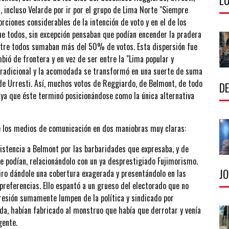
LU
, incluso Velarde por ir por el grupo de Lima Norte "Siempre
orciones considerables de la intención de voto y en el de los
e todos, sin excepción pensaban que podían encender la pradera
Entre todos sumaban más del 50% de votos. Esta dispersión fue
mbió de frontera y en vez de ser entre la "Lima popular y
tradicional y la acomodada se transformó en una suerte de suma
 de Urresti. Así, muchos votos de Reggiardo, de Belmont, de todo
DE
ya que éste terminó posicionándose como la única alternativa
de los medios de comunicación en dos maniobras muy claras:
sistencia a Belmont por las barbaridades que expresaba, y de
 podían, relacionándolo con un ya desprestigiado Fujimorismo.
J
iro dándole una cobertura exagerada y presentándolo en las
preferencias. Ello espantó a un grueso del electorado que no
resión sumamente lumpen de la política y sindicado por
da, habían fabricado al monstruo que había que derrotar y venía
gente.