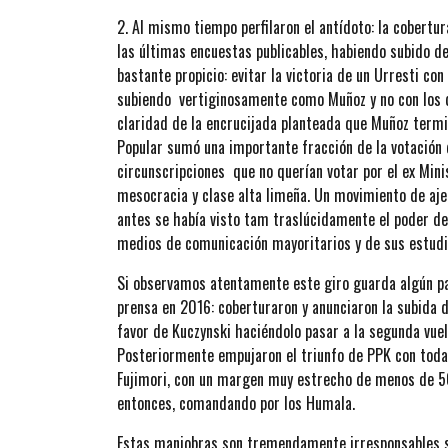
2. Al mismo tiempo perfilaron el antídoto: la cobertu
las últimas encuestas publicables, habiendo subido de
bastante propicio: evitar la victoria de un Urresti co
subiendo vertiginosamente como Muñoz y no con los 
claridad de la encrucijada planteada que Muñoz termi
Popular sumó una importante fracción de la votación 
circunscripciones que no querían votar por el ex Min
mesocracia y clase alta limeña. Un movimiento de aj
antes se había visto tam traslúcidamente el poder de 
medios de comunicación mayoritarios y de sus estudi
Si observamos atentamente este giro guarda algún pa
prensa en 2016: coberturaron y anunciaron la subida de
favor de Kuczynski haciéndolo pasar a la segunda vuel
Posteriormente empujaron el triunfo de PPK con tod
Fujimori, con un margen muy estrecho de menos de 50 
entonces, comandando por los Humala.
Estas maniobras son tremendamente irresponsables so