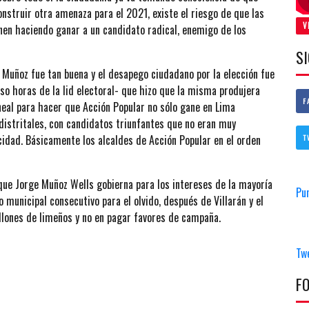
construir otra amenaza para el 2021, existe el riesgo de que las
V
nen haciendo ganar a un candidato radical, enemigo de los
S
 Muñoz fue tan buena y el desapego ciudadano por la elección fue
uso horas de la lid electoral- que hizo que la misma produjera
F
ineal para hacer que Acción Popular no sólo gane en Lima
distritales, con candidatos triunfantes que no eran muy
cidad. Básicamente los alcaldes de Acción Popular en el orden
T
que Jorge Muñoz Wells gobierna para los intereses de la mayoría
Pu
 municipal consecutivo para el olvido, después de Villarán y el
llones de limeños y no en pagar favores de campaña.
Tw
F