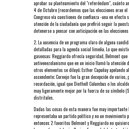
aprobar su planteamiento del "referéndum", cuánto an
4 de Octubre (recordemos que las elecciones eran el 
Congreso vía cuestiones de confianza -una en efecto s
atención de la ciudadanía que prefirió seguir la pues
detenerse a pensar con anticipación en las elecciones
2. La ausencia de un programa claro de alguna candid
detalladas para la agenda social limeña. Lo que exist
gaseosas: Reggiardo ofrecía seguridad, Belmont que 
antivenezolanismo que en un inicio llamó la atención 
otros elementos se diluyó; Esther Capuñay apelando a
ascendente; Cornejo fue la gran decepción de varios,
recordación, igual que Diethell Columbus o los alcald
muy ligeramente mejor por la fuerza de su símbolo (
distritales.
Dadas las cosas de esta manera fue muy importante
representaba un partido político y no un movimiento p
entonces 2 favoritos Belmont y Reggiardo no quisiero