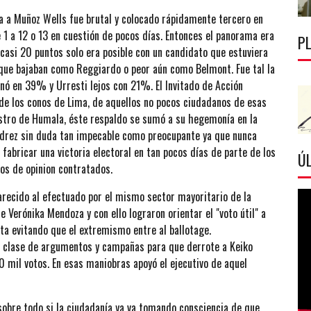
ra a Muñoz Wells fue brutal y colocado rápidamente tercero en
 1 a 12 o 13 en cuestión de pocos días. Entonces el panorama era
P
n casi 20 puntos solo era posible con un candidato que estuviera
que bajaban como Reggiardo o peor aún como Belmont. Fue tal la
nó en 39% y Urresti lejos con 21%. El Invitado de Acción
de los conos de Lima, de aquellos no pocos ciudadanos de esas
istro de Humala, éste respaldo se sumó a su hegemonía en la
edrez sin duda tan impecable como preocupante ya que nunca
fabricar una victoria electoral en tan pocos días de parte de los
ÚL
os de opinion contratados.
recido al efectuado por el mismo sector mayoritario de la
 Verónika Mendoza y con ello lograron orientar el "voto útil" a
ta evitando que el extremismo entre al ballotage.
a clase de argumentos y campañas para que derrote a Keiko
mil votos. En esas maniobras apoyó el ejecutivo de aquel
bre todo si la ciudadanía ya va tomando consciencia de que