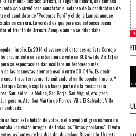
én -a su modo- destacó Urresti. El segundo debate, una semana
cuenta solo sirvió para constatar el colapso de la candidatura de
ntre el candidato de "Podemos Perú" y el de la Lampa; aunque
staba en carrera. La verdad es que para ese entonces buena
tar el triunfo de Urresti. Aunque aún no se dilucidaba
V
ED
popular limeño. En 2014 el avance del entonces aprista Cornejo
cho crecimiento en su intención de voto en 800% (de 2 a 18) en
o, pero su espectacularidad ocultaba un fenómeno más
 y en las encuestas siempre osciló entre 50-54%. Es decir
e encontraba férreamente unificado el anillo popular limeño. Y
n. Enrique Cornejo capitalizó buena parte de la mesocracia
es, San Isidro, La Molina, San Borja, San Miguel, etc. pero
rigancho, Ate, San Martin de Porres, Villa El Salvador, Villa
U
lar unificada.
o unificar este bolsón de votos, a ello ayudó el gran número de
entaba una visión integral de todas las "limas populares". El voto
ntos, así antes de los días del desenlace Reggiardo, Urresti,