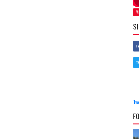
V
S
F
T
Tw
F