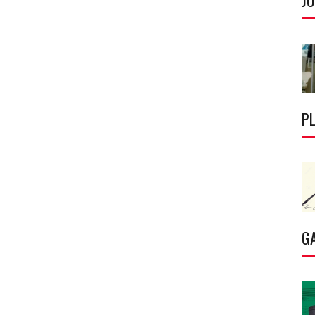
J
P
G