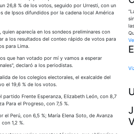
un 26,8 % de los votos, seguido por Urresti, con un
“L
os de Ipsos difundidos por la cadena local América
si
la
ti, quien aparecía en los sondeos preliminares con
Qu
ar a los resultados del conteo rápido de votos para
Ve
os para Lima.
E
os que han votado por mí y vamos a esperar
ales", declaró a los periodistas.
Vi
alida de los colegios electorales, el exalcalde del
vo el 19,6 % de los votos.
l partido Frente Esperanza, Elizabeth León, con 8,7
za Para el Progreso, con 7,5 %.
J
r el Perú, con 6,5 %; María Elena Soto, de Avanza
V
, con 1,2 %.