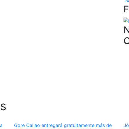
Tw
N
AS
na
Gore Callao entregará gratuitamente más de
Jó