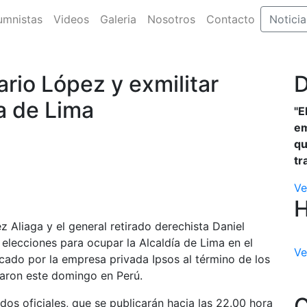
umnistas
Videos
Galeria
Nosotros
Contacto
Noticia
rio López y exmilitar
D
ía de Lima
"E
em
qu
tr
Ve
 Aliaga y el general retirado derechista Daniel
elecciones para ocupar la Alcaldía de Lima en el
Ve
ado por la empresa privada Ipsos al término de los
raron este domingo en Perú.
C
dos oficiales, que se publicarán hacia las 22.00 hora