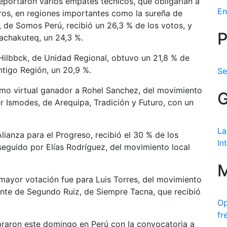
 reportaron varios empates técnicos, que obligarían a
En
eros, en regiones importantes como la sureña de
 de Somos Perú, recibió un 26,3 % de los votos, y
P
Pachakuteq, un 24,3 %.
 Hilbbck, de Unidad Regional, obtuvo un 21,8 % de
ntigo Región, un 20,9 %.
Se
mo virtual ganador a Rohel Sanchez, del movimiento
G
r Ismodes, de Arequipa, Tradición y Futuro, con un
La
lianza para el Progreso, recibió el 30 % de los
In
seguido por Elías Rodríguez, del movimiento local
M
a mayor votación fue para Luis Torres, del movimiento
ante de Segundo Ruiz, de Siempre Tacna, que recibió
Op
fr
ebraron este domingo en Perú con la convocatoria a