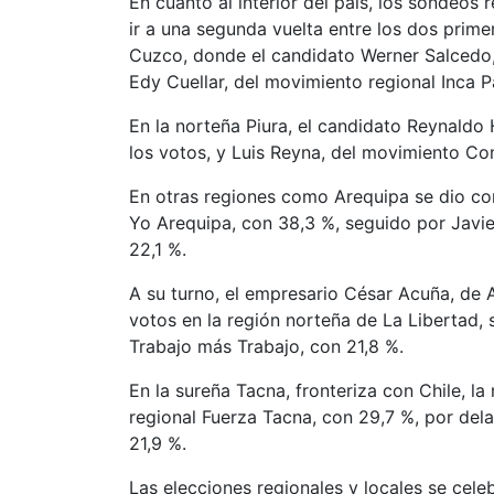
En cuanto al interior del país, los sondeos
ir a una segunda vuelta entre los dos prim
Cuzco, donde el candidato Werner Salcedo,
Edy Cuellar, del movimiento regional Inca 
En la norteña Piura, el candidato Reynaldo
los votos, y Luis Reyna, del movimiento Co
En otras regiones como Arequipa se dio co
Yo Arequipa, con 38,3 %, seguido por Javie
22,1 %.
A su turno, el empresario César Acuña, de A
votos en la región norteña de La Libertad, 
Trabajo más Trabajo, con 21,8 %.
En la sureña Tacna, fronteriza con Chile, l
regional Fuerza Tacna, con 29,7 %, por del
21,9 %.
Las elecciones regionales y locales se cel