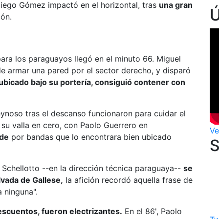
 Diego Gómez impactó en el horizontal, tras
una gran
lón.
para los paraguayos llegó en el minuto 66. Miguel
de armar una pared por el sector derecho, y disparó
ubicado bajo su portería, consiguió contener con
noso tras el descanso funcionaron para cuidar el
su valla en cero, con Paolo Guerrero en
Ve
rde
por bandas que lo encontrara bien ubicado
 Schellotto --en la dirección técnica paraguaya--
se
lvada de Gallese,
la afición recordó aquella frase de
a ninguna".
descuentos, fueron electrizantes.
En el 86', Paolo