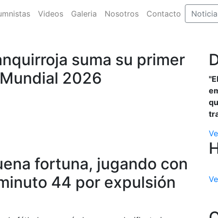
umnistas
Videos
Galeria
Nosotros
Contacto
Noticia
anquirroja suma su primer
D
l Mundial 2026
"E
em
qu
tr
Ve
ena fortuna, jugando con
minuto 44 por expulsión
Ve
C