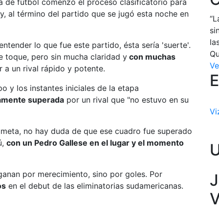
 de fútbol comenzó el proceso clasificatorio para
 al término del partido que se jugó esta noche en
“L
si
la
entender lo que fue este partido, ésta sería 'suerte'.
Qu
de toque, pero sin mucha claridad y
con muchas
Ve
 a un rival rápido y potente.
E
 y los instantes iniciales de la etapa
riamente superada
por un rival que "no estuvo en su
Vi
ameta, no hay duda de que ese cuadro fue superado
ú,
con un Pedro Gallese en el lugar y el momento
.
 ganan por merecimiento, sino por goles. Por
J
os
en el debut de las eliminatorias sudamericanas.
V