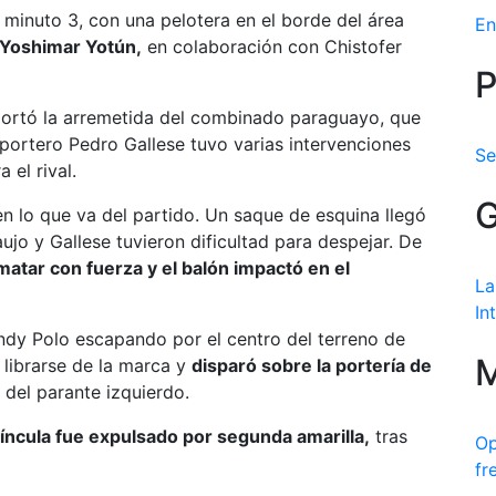
 minuto 3, con una pelotera en el borde del área
En
Yoshimar Yotún,
en colaboración con Chistofer
P
oportó la arremetida del combinado paraguayo, que
 portero Pedro Gallese tuvo varias intervenciones
Se
 el rival.
G
en lo que va del partido. Un saque de esquina llegó
ujo y Gallese tuvieron dificultad para despejar. De
matar con fuerza y el balón impactó en el
La
In
ndy Polo escapando por el centro del terreno de
M
 librarse de la marca y
disparó sobre la portería de
del parante izquierdo.
íncula fue expulsado por segunda amarilla,
tras
Op
fr