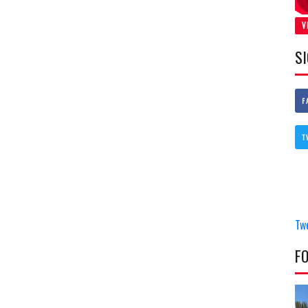
V
S
F
T
Tw
F