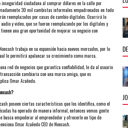
LU
a inseguridad ciudadana al comprar dólares en la calle por
oximadamente 30 mil cambistas informales empadronados en todo
serán reemplazados por casas de cambio digitales. Ocurrirá lo
audio y video, que se fueron reemplazando por los digitales y
e tienen una gran oportunidad de mejorar su negocio con
DE
Noncash trabaja en su expansión hacia nuevos mercados, por lo
cual le permitirá apalancar su crecimiento como marca.
una red de negocios que garantiza confiabilidad, le da al usuario
a transacción cambiaria con una marca amiga, que es
xplica Omar Azañedo.
oncash?
J
ash poseen ciertas características que los identifica, como el
décadas ha operado de manera informal, entonces vemos gente
que busca empoderar al emprendedor y ofrecerle un tipo de
 menciona Omar Azañedo CEO de Noncash.