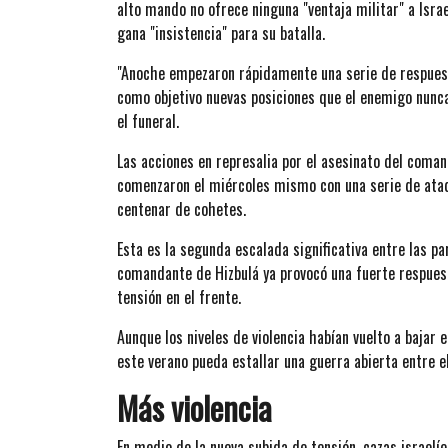
alto mando no ofrece ninguna "ventaja militar" a Israe
gana "insistencia" para su batalla.
"Anoche empezaron rápidamente una serie de respues
como objetivo nuevas posiciones que el enemigo nunca
el funeral.
Las acciones en represalia por el asesinato del coma
comenzaron el miércoles mismo con una serie de ataq
centenar de cohetes.
Esta es la segunda escalada significativa entre las p
comandante de Hizbulá ya provocó una fuerte respuest
tensión en el frente.
Aunque los niveles de violencia habían vuelto a bajar
este verano pueda estallar una guerra abierta entre e
Más violencia
En medio de la nueva subida de tensión, cazas israelíe