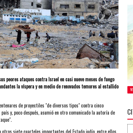
e sus peores ataques contra Israel en casi nueve meses de fuego
ndantes la víspera y en medio de renovados temores al estallido
V
ntenares de proyectiles "de diversos tipos" contra cinco
C
el país y, poco después, asumió en otro comunicado la autoría de
taque".
 otros siete cuarteles importantes del Estado judío, entre ellos