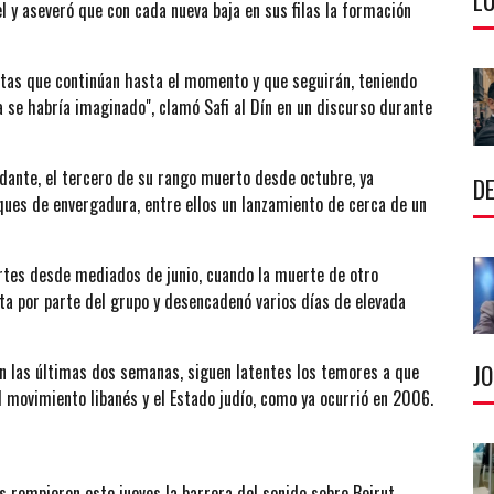
LU
l y aseveró que con cada nueva baja en sus filas la formación
tas que continúan hasta el momento y que seguirán, teniendo
 se habría imaginado", clamó Safi al Dín en un discurso durante
ndante, el tercero de su rango muerto desde octubre, ya
DE
ues de envergadura, entre ellos un lanzamiento de cerca de un
artes desde mediados de junio, cuando la muerte de otro
a por parte del grupo y desencadenó varios días de elevada
J
 en las últimas dos semanas, siguen latentes los temores a que
l movimiento libanés y el Estado judío, como ya ocurrió en 2006.
s rompieron este jueves la barrera del sonido sobre Beirut,