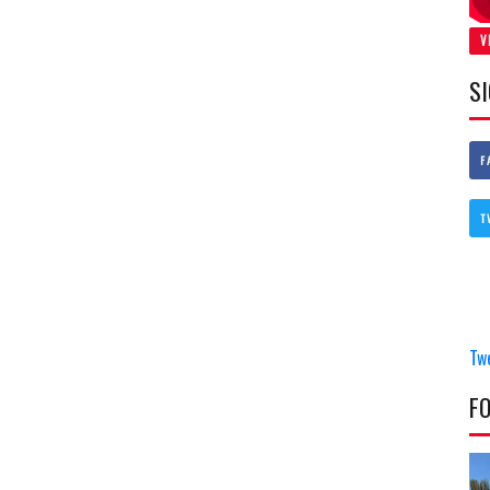
V
S
F
T
Tw
F