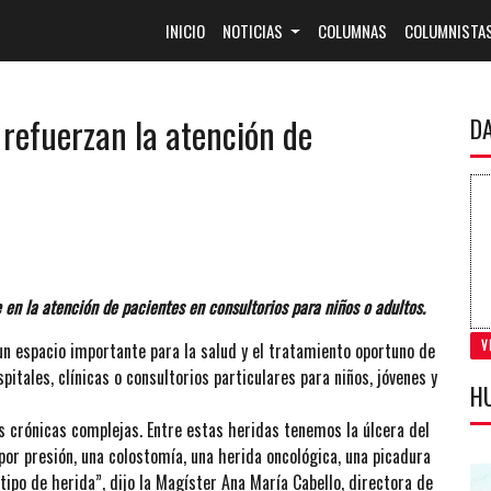
(CURRENT)
INICIO
NOTICIAS
COLUMNAS
COLUMNISTA
 refuerzan la atención de
D
 en la atención de pacientes en consultorios para niños o adultos.
V
un espacio importante para la salud y el tratamiento oportuno de
tales, clínicas o consultorios particulares para niños, jóvenes y
H
s crónicas complejas. Entre estas heridas tenemos la úlcera del
 por presión, una colostomía, una herida oncológica, una picadura
tipo de herida”, dijo la Magíster Ana María Cabello, directora de