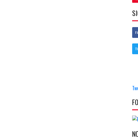
S
F
T
Tw
F
N