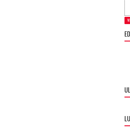
V
ED
U
LU