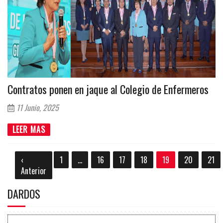
Contratos ponen en jaque al Colegio de Enfermeros
11 Junio, 2025
LEER MAS
‹
1
...
16
17
18
19
20
21
Anterior
DARDOS