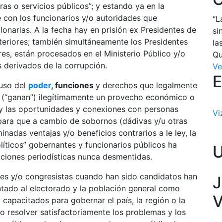
as o servicios públicos”; y estando ya en la
con los funcionarios y/o autoridades que
“L
lonarias. A la fecha hay en prisión ex Presidentes de
si
teriores; también simultáneamente los Presidentes
la
bres, están procesados en el Ministerio Público y/o
Qu
s derivados de la corrupción.
Ve
E
buso del
poder
, funciones
y derechos que legalmente
 (“ganan”) ilegítimamente un provecho económico o
al y las oportunidades y conexiones con personas
Vi
 para que a cambio de sobornos (dádivas y/u otras
nadas ventajas y/o beneficios contrarios a le ley, la
líticos” gobernantes y funcionarios públicos ha
ciones periodísticas nunca desmentidas.
es y/o congresistas cuando han sido candidatos han
J
tado al electorado y la población general como
V
 capacitados para gobernar el país, la región o la
o resolver satisfactoriamente los problemas y los