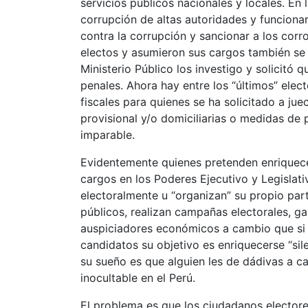
servicios públicos nacionales y locales. En 
corrupción de altas autoridades y funciona
contra la corrupción y sancionar a los cor
electos y asumieron sus cargos también se 
Ministerio Público los investigo y solicitó 
penales. Ahora hay entre los “últimos” ele
fiscales para quienes se ha solicitado a ju
provisional y/o domiciliarias o medidas de p
imparable.
Evidentemente quienes pretenden enriquecer
cargos en los Poderes Ejecutivo y Legislati
electoralmente u “organizan” su propio pa
públicos, realizan campañas electorales, g
auspiciadores económicos a cambio que si s
candidatos su objetivo es enriquecerse “si
su sueño es que alguien les de dádivas a c
inocultable en el Perú.
El problema es que los ciudadanos elector