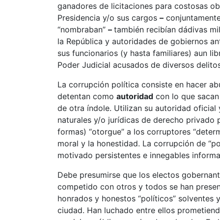
ganadores de licitaciones para costosas obr
Presidencia y/o sus cargos
–
conjuntamente 
“nombraban”
–
también recibían dádivas mil
la República y autoridades de gobiernos an
sus funcionarios (y hasta familiares) aun li
Poder Judicial acusados de diversos delito
La corrupción política consiste en hacer a
detentan como
autoridad
con lo que sacan
de otra índole. Utilizan su autoridad ofici
naturales y/o jurídicas de derecho privado
formas) “otorgue” a los corruptores “determi
moral y la honestidad. La corrupción de “po
motivado persistentes e innegables informa
Debe presumirse que los electos gobernant
competido con otros y todos se han presen
honrados y honestos “políticos” solventes y
ciudad. Han luchado entre ellos prometiend