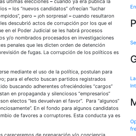
las últimas elecciones
–
cuando ya era pública la
En
rios
–
los “nuevos candidatos” ofrecían “luchar
rompidos”, pero
–
¡oh sorpresa!
–
cuando resultaron
P
les descubrió actos de corrupción por los que el
que en el Poder Judicial se les habrá procesos
ctos y/o nombrados procesados en investigaciones
Se
eces penales que les dicten orden de detención
revisión de fugas. La corrupción de los políticos es
G
se mediante el uso de la política, postulan para
La
vo; para el efecto buscan partidos registrados
In
rtido buscando adherentes ofreciéndoles “cargos”
astan en propaganda y silenciosos “empresarios”
M
on electos “les devuelvan el favor”. Para “algunos”
lenciosamente”. En el fondo para algunos candidatos
ambio de favores a corruptores. Esta conducta ya es
Op
fr
es careceremos de preparación y/o conciencia