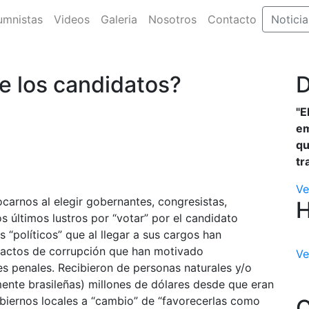
umnistas
Videos
Galeria
Nosotros
Contacto
Noticia
e los candidatos?
D
"E
em
qu
tr
Ve
arnos al elegir gobernantes, congresistas,
s últimos lustros por “votar” por el candidato
 “políticos” que al llegar a sus cargos han
s actos de corrupción que han motivado
Ve
les penales. Recibieron de personas naturales y/o
lmente brasileñas) millones de dólares desde que eran
biernos locales a “cambio” de “favorecerlas como
C