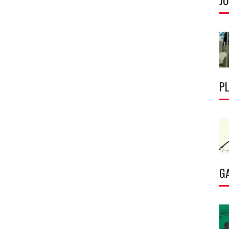
J
P
G