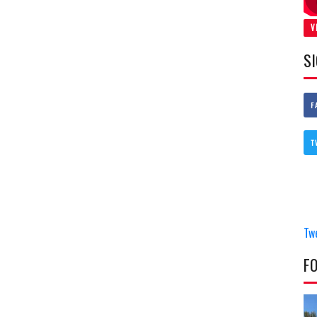
V
S
F
T
Tw
F