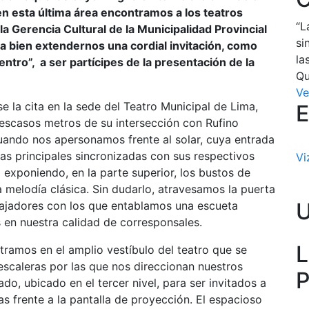
en esta última área encontramos a los teatros
“L
a Gerencia Cultural de la Municipalidad Provincial
si
 a bien extendernos una cordial invitación, como
la
tro”, a ser partícipes de la presentación de la
Qu
Ve
e la cita en la sede del Teatro Municipal de Lima,
E
a escasos metros de su intersección con Rufino
uando nos apersonamos frente al solar, cuya entrada
tas principales sincronizadas con sus respectivos
Vi
 exponiendo, en la parte superior, los bustos de
 melodía clásica. Sin dudarlo, atravesamos la puerta
bajadores con los que entablamos una escueta
 en nuestra calidad de corresponsales.
L
ramos en el amplio vestíbulo del teatro que se
scaleras por las que nos direccionan nuestros
P
o, ubicado en el tercer nivel, para ser invitados a
s frente a la pantalla de proyección. El espacioso