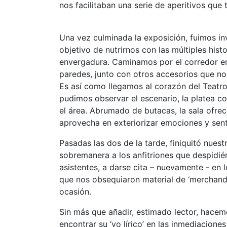
nos facilitaban una serie de aperitivos qu
Una vez culminada la exposición, fuimos in
objetivo de nutrirnos con las múltiples hi
envergadura. Caminamos por el corredor e
paredes, junto con otros accesorios que no 
Es así como llegamos al corazón del Teatro
pudimos observar el escenario, la platea co
el área. Abrumado de butacas, la sala ofre
aprovecha en exteriorizar emociones y sen
Pasadas las dos de la tarde, finiquitó nues
sobremanera a los anfitriones que despidié
asistentes, a darse cita – nuevamente - en 
que nos obsequiaron material de ‘merchandisi
ocasión.
Sin más que añadir, estimado lector, hacemo
encontrar su ‘yo lírico’ en las inmediacion