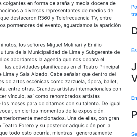
s colgantes en forma de araña y media docena de
Po
 conocimos a diversos representantes de medios de
tr
s que destacaron R360 y Telefrecuencia TV, entre
 los pormenores del evento, aguardamos la aparición
D
inutos, los señores Miguel Molinari y Emilio
Es
ultura de la Municipalidad de Lima y Subgerente de
ellos abordamos la agenda que nos depara el
J
 las actividades planificadas en el Teatro Principal
e Lima y Sala Alzedo. Cabe señalar que dentro del
V
 de artes escénicas como zarzuela, ópera, ballet,
ta, entre otras. Grandes artistas internacionales con
cer vínculo, así como renombrados artistas
En
e los meses para deleitarnos con su talento. De igual
evocar, en ciertos momentos de la exposición,
P
 anteriormente mencionados. Una de ellas, con gran
a Teatro Forero y su posterior adquisición por la
 que todo esto ocurría, mientras –generosamente-
Se