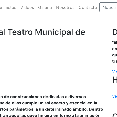
umnistas
Videos
Galeria
Nosotros
Contacto
Noticia
al Teatro Municipal de
D
"E
em
qu
tr
Ve
Ve
fín de construcciones dedicadas a diversas
na de ellas cumple un rol exacto y esencial en la
iertos parámetros, a un determinado ámbito. Dentro
C
tran aquellas cuyo fin gira en torno a la animación