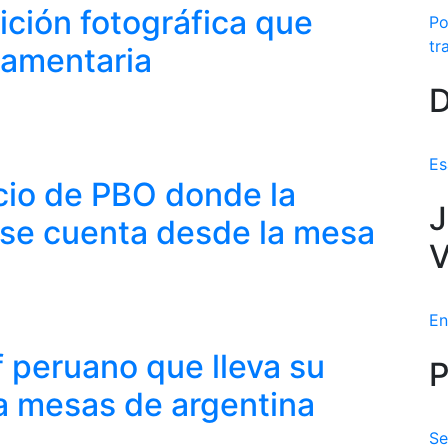
ción fotográfica que
Po
tr
lamentaria
D
Es
cio de PBO donde la
J
se cuenta desde la mesa
V
En
f peruano que lleva su
P
 a mesas de argentina
Se