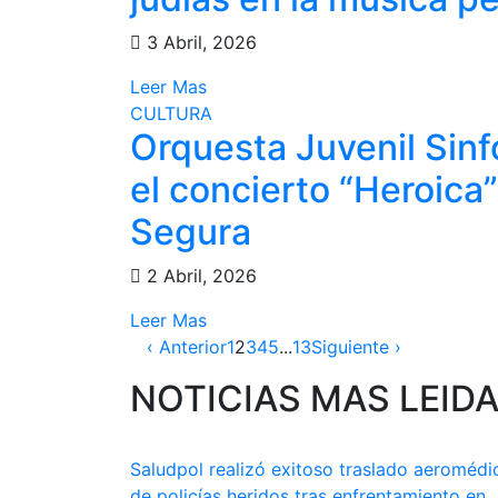
3 Abril, 2026
Leer Mas
CULTURA
Orquesta Juvenil Sinf
el concierto “Heroica
Segura
2 Abril, 2026
Leer Mas
‹ Anterior
1
2
3
4
5
...
13
Siguiente ›
NOTICIAS MAS LEID
Saludpol realizó exitoso traslado aeromédi
de policías heridos tras enfrentamiento en