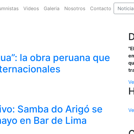
umnistas
Videos
Galeria
Nosotros
Contacto
Noticia
D
"E
ua”: la obra peruana que
em
qu
nternacionales
tr
Ve
ivo: Samba do Arigó se
Ve
mayo en Bar de Lima
C