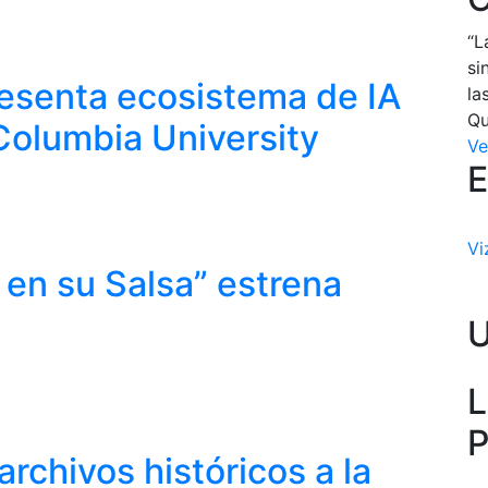
“L
si
resenta ecosistema de IA
la
Qu
 Columbia University
Ve
E
Vi
 en su Salsa” estrena
L
P
rchivos históricos a la