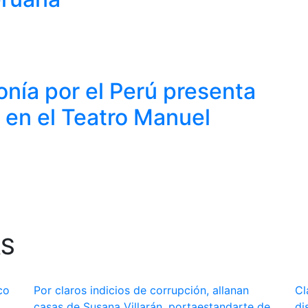
onía por el Perú presenta
” en el Teatro Manuel
AS
co
Por claros indicios de corrupción, allanan
Cl
casas de Susana Villarán, portaestandarte de
di