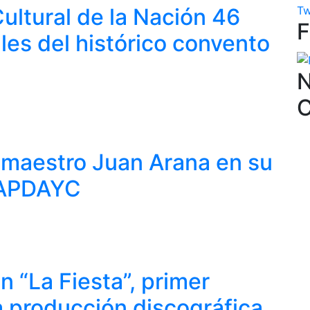
Tw
ultural de la Nación 46
les del histórico convento
N
 maestro Juan Arana en su
e APDAYC
n “La Fiesta”, primer
a producción discográfica