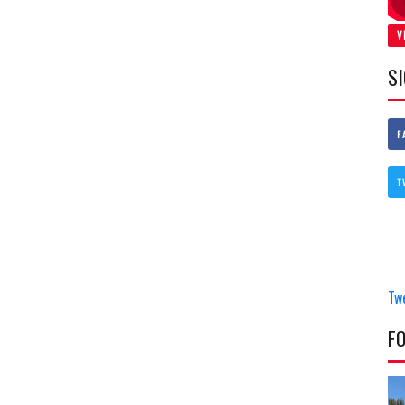
V
S
F
T
Tw
F