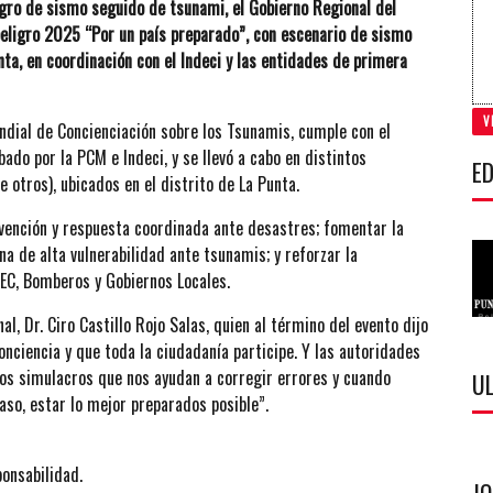
igro de sismo seguido de tsunami, el Gobierno Regional del
peligro 2025 “Por un país preparado”, con escenario de sismo
nta, en coordinación con el Indeci y las entidades de primera
V
ndial de Concienciación sobre los Tsunamis, cumple con el
o por la PCM e Indeci, y se llevó a cabo en distintos
ED
re otros), ubicados en el distrito de La Punta.
vención y respuesta coordinada ante desastres; fomentar la
na de alta vulnerabilidad ante tsunamis; y reforzar la
REC, Bomberos y Gobiernos Locales.
l, Dr. Ciro Castillo Rojo Salas, quien al término del evento dijo
nciencia y que toda la ciudadanía participe. Y las autoridades
os simulacros que nos ayudan a corregir errores y cuando
U
so, estar lo mejor preparados posible”.
ponsabilidad.