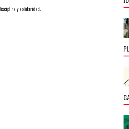
J
isciplina y solidaridad.
P
G