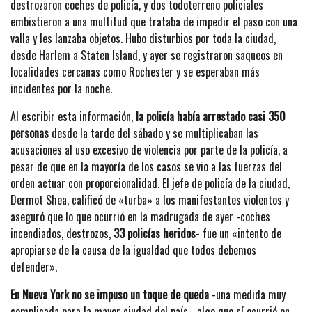
destrozaron coches de policía, y dos todoterreno policiales
embistieron a una multitud que trataba de impedir el paso con una
valla y les lanzaba objetos. Hubo disturbios por toda la ciudad,
desde Harlem a Staten Island, y ayer se registraron saqueos en
localidades cercanas como Rochester y se esperaban más
incidentes por la noche.
Al escribir esta información,
la policía había arrestado casi 350
personas
desde la tarde del sábado y se multiplicaban las
acusaciones al uso excesivo de violencia por parte de la policía, a
pesar de que en la mayoría de los casos se vio a las fuerzas del
orden actuar con proporcionalidad. El jefe de policía de la ciudad,
Dermot Shea, calificó de «turba» a los manifestantes violentos y
aseguró que lo que ocurrió en la madrugada de ayer -coches
incendiados, destrozos,
33 policías heridos
- fue un «intento de
apropiarse de la causa de la igualdad que todos debemos
defender».
En Nueva York no se impuso un toque de queda
-una medida muy
complicada para la mayor ciudad del país-, algo que sí ocurrió en