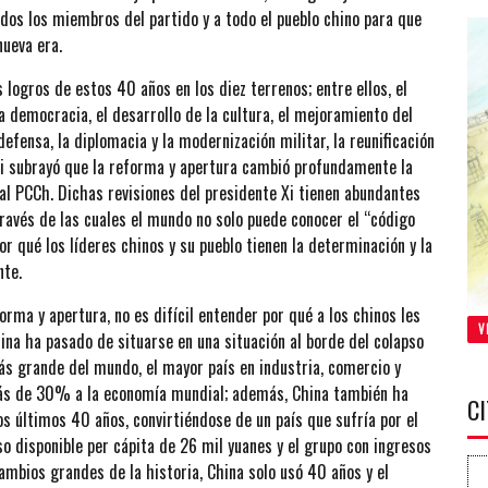
dos los miembros del partido y a todo el pueblo chino para que
ueva era.
s logros de estos 40 años en los diez terrenos; entre ellos, el
la democracia, el desarrollo de la cultura, el mejoramiento del
 defensa, la diplomacia y la modernización militar, la reunificación
. Xi subrayó que la reforma y apertura cambió profundamente la
y al PCCh. Dichas revisiones del presidente Xi tienen abundantes
través de las cuales el mundo no solo puede conocer el “código
or qué los líderes chinos y su pueblo tienen la determinación y la
nte.
rma y apertura, no es difícil entender por qué a los chinos les
V
hina ha pasado de situarse en una situación al borde del colapso
s grande del mundo, el mayor país en industria, comercio y
más de 30% a la economía mundial; además, China también ha
C
s últimos 40 años, convirtiéndose de un país que sufría por el
so disponible per cápita de 26 mil yuanes y el grupo con ingresos
mbios grandes de la historia, China solo usó 40 años y el