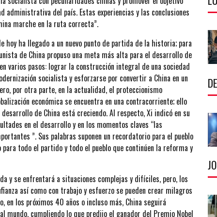
LU
a socialista con peculiaridades chinas y promover el objetivo
d administrativa del país. Estas experiencias y las conclusiones
hina marche en la ruta correcta”.
 hoy ha llegado a un nuevo punto de partida de la historia; para
munista de China propuso una meta más alta para el desarrollo de
en varios pasos: lograr la construcción integral de una sociedad
rnización socialista y esforzarse por convertir a China en un
DE
ro, por otra parte, en la actualidad, el proteccionismo
obalización económica se encuentra en una contracorriente; ello
desarrollo de China está creciendo. Al respecto, Xi indicó en su
cultades en el desarrollo y en los momentos claves “las
portantes ”. Sus palabras suponen un recordatorio para el pueblo
 para todo el partido y todo el pueblo que continúen la reforma y
J
a y se enfrentará a situaciones complejas y difíciles, pero, los
onfianza así como con trabajo y esfuerzo se pueden crear milagros
ro, en los próximos 40 años o incluso más, China seguirá
al mundo, cumpliendo lo que predijo el ganador del Premio Nobel