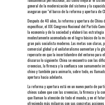
fundamental perfeccionar, así como mejorar el sistem
general de la modernización del sistema y la capacida
aseguran que “el barco de la reforma y apertura de C
Después de 40 años, la reforma y apertura de China de
especificar, el XIX Congreso Nacional del Partido Co
la economía y de la sociedad y elaboró las estrategia 
modestamente acomodada en el logro básico de la mode
gran país socialista moderno. Las metas son claras, pe
comercial global y el unilateralismo aumentan y la gl
repercute en que la incertidumbre del entorno para el 
discurso lo siguiente: China se encuentra con las difi
creencias, la firmeza y la confianza son sumamente im
chino y también para animarlo, sobre todo, es llamado
apertura hacia adelante.
La reforma y apertura está en un nuevo punto de partid
chinos saben que con las creencias, la firmeza y la c
que llaman la atención de todo el mundo, y en el futu
ofreciendo más milagros con sus concretas acciones 