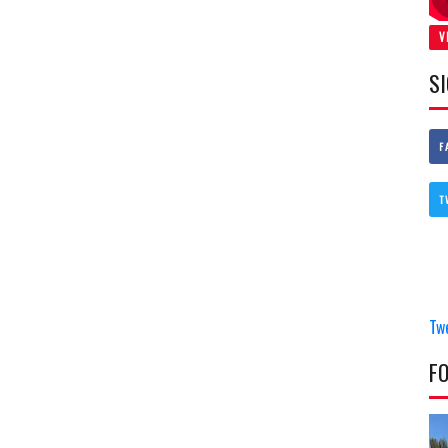
V
S
F
T
Tw
F