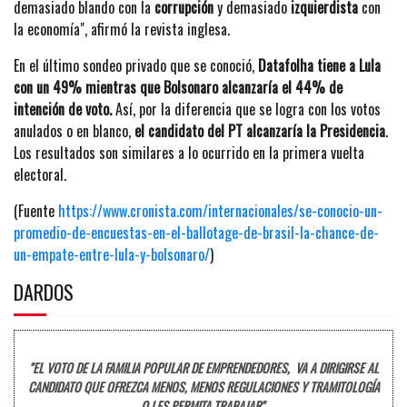
demasiado blando con la
corrupción
y demasiado
izquierdista
con
la economía", afirmó la revista inglesa.
En el último sondeo privado que se conoció,
Datafolha tiene a Lula
con un 49% mientras que Bolsonaro alcanzaría el 44% de
intención de voto.
Así, por la diferencia que se logra con los votos
anulados o en blanco,
el candidato del PT alcanzaría la Presidencia
.
Los resultados son similares a lo ocurrido en la primera vuelta
electoral.
(Fuente
https://www.cronista.com/internacionales/se-conocio-un-
promedio-de-encuestas-en-el-ballotage-de-brasil-la-chance-de-
un-empate-entre-lula-y-bolsonaro/
)
DARDOS
"EL VOTO DE LA FAMILIA POPULAR DE EMPRENDEDORES, VA A DIRIGIRSE AL
CANDIDATO QUE OFREZCA MENOS, MENOS REGULACIONES Y TRAMITOLOGÍA
Q LES PERMITA TRABAJAR".