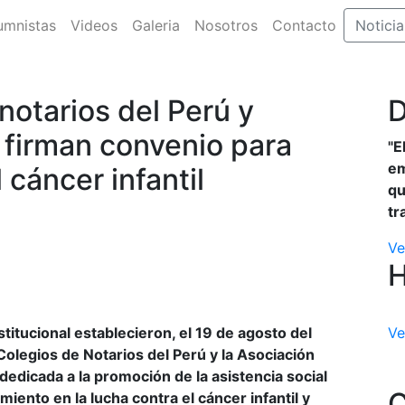
umnistas
Videos
Galeria
Nosotros
Contacto
Noticia
otarios del Perú y
D
firman convenio para
"E
em
 cáncer infantil
qu
tr
Ve
titucional establecieron, el 19 de agosto del
Ve
Colegios de Notarios del Perú y la Asociación
dedicada a la promoción de la asistencia social
C
iento en la lucha contra el cáncer infantil y