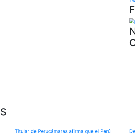
Tw
N
AS
Titular de Perucámaras afirma que el Perú
De