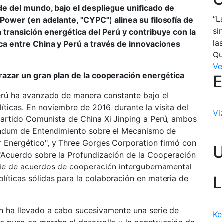
de del mundo, bajo el despliegue unificado de
“L
ower (en adelante, "CYPC") alinea su filosofía de
si
 transición energética del Perú y contribuye con la
la
ca entre China y Perú a través de innovaciones
Qu
Ve
trazar un gran plan de la cooperación energética
E
erú ha avanzado de manera constante bajo el
líticas. En noviembre de 2016, durante la visita del
Vi
Partido Comunista de China Xi Jinping a Perú, ambos
ndum de Entendimiento sobre el Mecanismo de
r Energético", y Three Gorges Corporation firmó con
l "Acuerdo sobre la Profundización de la Cooperación
erie de acuerdos de cooperación intergubernamental
L
líticas sólidas para la colaboración en materia de
n ha llevado a cabo sucesivamente una serie de
Ke