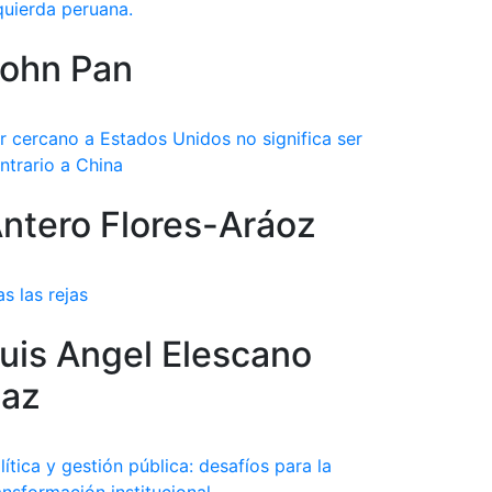
quierda peruana.
ohn Pan
r cercano a Estados Unidos no significa ser
ntrario a China
ntero Flores-Aráoz
as las rejas
uis Angel Elescano
az
lítica y gestión pública: desafíos para la