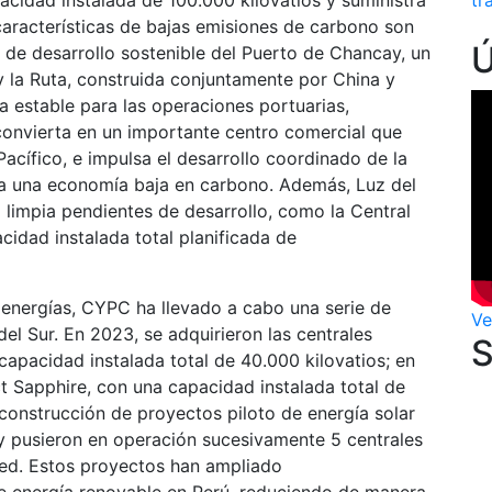
pacidad instalada de 100.000 kilovatios y suministra
tr
características de bajas emisiones de carbono son
de desarrollo sostenible del Puerto de Chancay, un
 y la Ruta, construida conjuntamente por China y
a estable para las operaciones portuarias,
convierta en un importante centro comercial que
acífico, e impulsa el desarrollo coordinado de la
ia una economía baja en carbono. Además, Luz del
 limpia pendientes de desarrollo, como la Central
cidad instalada total planificada de
 energías, CYPC ha llevado a cabo una serie de
Ve
del Sur. En 2023, se adquirieron las centrales
capacidad instalada total de 40.000 kilovatios; en
t Sapphire, con una capacidad instalada total de
a construcción de proyectos piloto de energía solar
n y pusieron en operación sucesivamente 5 centrales
 red. Estos proyectos han ampliado