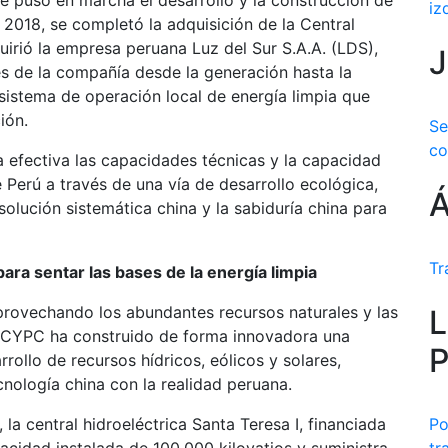
se puso en marcha el desarrollo y la construcción de
iz
n 2018, se completó la adquisición de la Central
uirió la empresa peruana Luz del Sur S.A.A. (LDS),
J
s de la compañía desde la generación hasta la
 sistema de operación local de energía limpia que
ión.
Se
co
 efectiva las capacidades técnicas y la capacidad
e Perú a través de una vía de desarrollo ecológica,
Á
solución sistemática china y la sabiduría china para
Tr
ra sentar las bases de la energía limpia
provechando los abundantes recursos naturales y las
L
, CYPC ha construido de forma innovadora una
P
rrollo de recursos hídricos, eólicos y solares,
nología china con la realidad peruana.
, la central hidroeléctrica Santa Teresa I, financiada
Po