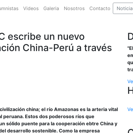
umnistas
Videos
Galeria
Nosotros
Contacto
Noticia
C escribe un nuevo
D
ación China-Perú a través
"E
em
qu
tr
Ve
ivilización china; el río Amazonas es la arteria vital
Ve
ical peruana. Estos dos poderosos ríos que
n sólido puente para la cooperación ebtre China y
C
el desarrollo sostenible. Como la empresa