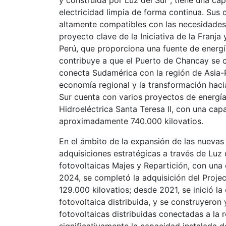
y construida por Luz del Sur , tiene una ca
electricidad limpia de forma continua. Sus 
altamente compatibles con las necesidades 
proyecto clave de la Iniciativa de la Franja
Perú, que proporciona una fuente de energí
contribuye a que el Puerto de Chancay se 
conecta Sudamérica con la región de Asia-P
economía regional y la transformación hac
Sur cuenta con varios proyectos de energía
Hidroeléctrica Santa Teresa II, con una capa
aproximadamente 740.000 kilovatios.
En el ámbito de la expansión de las nuevas
adquisiciones estratégicas a través de Luz 
fotovoltaicas Majes y Repartición, con una 
2024, se completó la adquisición del Projec
129.000 kilovatios; desde 2021, se inició l
fotovoltaica distribuida, y se construyero
fotovoltaicas distribuidas conectadas a la