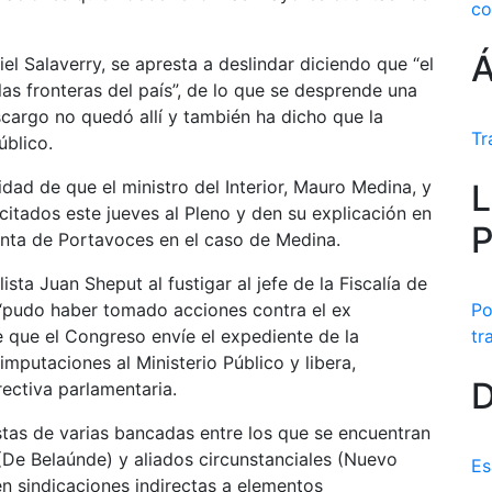
co
Á
el Salaverry, se apresta a deslindar diciendo que “el
las fronteras del país”, de lo que se desprende una
scargo no quedó allí y también ha dicho que la
Tr
úblico.
idad de que el ministro del Interior, Mauro Medina, y
L
 citados este jueves al Pleno y den su explicación en
P
unta de Portavoces en el caso de Medina.
ista Juan Sheput al fustigar al jefe de la Fiscalía de
 “pudo haber tomado acciones contra el ex
Po
e que el Congreso envíe el expediente de la
tr
imputaciones al Ministerio Público y libera,
D
ectiva parlamentaria.
stas de varias bancadas entre los que se encuentran
as (De Belaúnde) y aliados circunstanciales (Nuevo
Es
yen sindicaciones indirectas a elementos