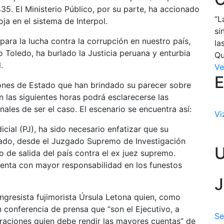
5. El Ministerio Público, por su parte, ha accionado
“L
oja en el sistema de Interpol.
si
para la lucha contra la corrupción en nuestro país,
la
 Toledo, ha burlado la Justicia peruana y enturbia
Qu
.
Ve
E
iones de Estado que han brindado su parecer sobre
 las siguientes horas podrá esclarecerse las
ales de ser el caso. El escenario se encuentra así:
Vi
cial (PJ), ha sido necesario enfatizar que su
ictado, desde el Juzgado Supremo de Investigación
o de salida del país contra el ex juez supremo.
cuenta con mayor responsabilidad en los funestos
J
ngresista fujimorista Úrsula Letona quien, como
conferencia de prensa que “son el Ejecutivo, a
Se
igraciones quien debe rendir las mayores cuentas” de