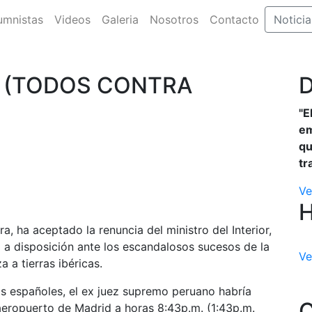
umnistas
Videos
Galeria
Nosotros
Contacto
Noticia
 (TODOS CONTRA
D
"E
em
qu
tr
Ve
ra, ha aceptado la renuncia del ministro del Interior,
 a disposición ante los escandalosos sucesos de la
Ve
 a tierras ibéricas.
 españoles, el ex juez supremo peruano habría
C
 aeropuerto de Madrid a horas 8:43p.m. (1:43p.m.