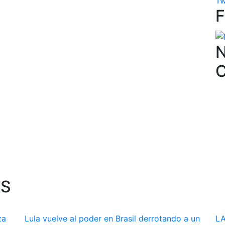
Tw
N
AS
za
Lula vuelve al poder en Brasil derrotando a un
LA