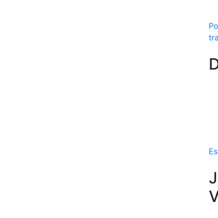
Po
tr
D
Es
J
V