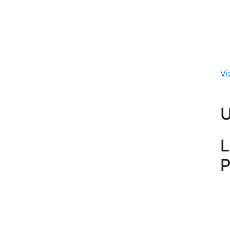
Vi
L
P