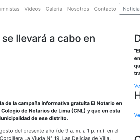
umnistas
Videos
Galeria
Nosotros
Contacto
Noticia
o se llevará a cabo en
D
"E
em
qu
tr
Ve
da de la campaña informativa gratuita El Notario en
l Colegio de Notarios de Lima (CNL) y que en esta
Ve
unicipalidad de ese distrito.
osto del presente año (de 9 a. m. a 1 p. m.), en el
C
Cordillera La Viuda N° 19, Las Delicias de Villa,