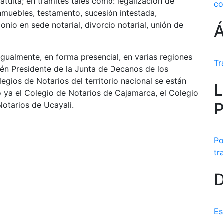
atuita; en trámites tales como: legalización de
co
muebles, testamento, sucesión intestada,
nio en sede notarial, divorcio notarial, unión de
Á
 igualmente, en forma presencial, en varias regiones
Tr
ién Presidente de la Junta de Decanos de los
egios de Notarios del territorio nacional se están
L
o ya el Colegio de Notarios de Cajamarca, el Colegio
P
Notarios de Ucayali.
Po
tr
D
Es