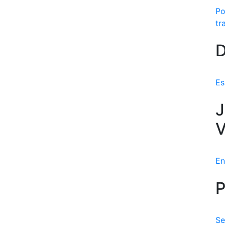
Po
tr
D
Es
J
V
En
P
Se