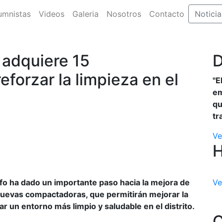
umnistas
Videos
Galeria
Nosotros
Contacto
Noticia
o adquiere 15
D
forzar la limpieza en el
"E
em
qu
tr
Ve
unfo ha dado un importante paso hacia la mejora de
Ve
5 nuevas compactadoras, que permitirán mejorar la
ar un entorno más limpio y saludable en el distrito.
C