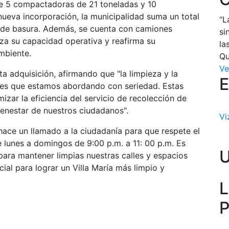
de 5 compactadoras de 21 toneladas y 10
ueva incorporación, la municipalidad suma un total
“L
n de basura. Además, se cuenta con camiones
si
rza su capacidad operativa y reafirma su
la
mbiente.
Qu
Ve
sta adquisición, afirmando que "la limpieza y la
E
ades que estamos abordando con seriedad. Estas
zar la eficiencia del servicio de recolección de
bienestar de nuestros ciudadanos".
Vi
 hace un llamado a la ciudadanía para que respete el
e lunes a domingos de 9:00 p.m. a 11: 00 p.m. Es
ara mantener limpias nuestras calles y espacios
ial para lograr un Villa María más limpio y
L
P