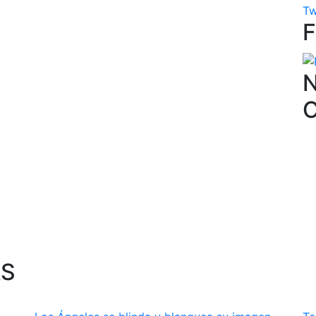
Tw
N
AS