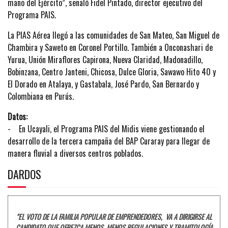
mano del Ejército”, señaló Fidel Pintado, director ejecutivo del
Programa PAIS.
La PIAS Aérea llegó a las comunidades de San Mateo, San Miguel de
Chambira y Saweto en Coronel Portillo. También a Onconashari de
Yurua, Unión Miraflores Capirona, Nueva Claridad, Madonadillo,
Bobinzana, Centro Janteni, Chicosa, Dulce Gloria, Sawawo Hito 40 y
El Dorado en Atalaya, y Gastabala, José Pardo, San Bernardo y
Colombiana en Purús.
Datos:
- En Ucayali, el Programa PAIS del Midis viene gestionando el
desarrollo de la tercera campaña del BAP Curaray para llegar de
manera fluvial a diversos centros poblados.
DARDOS
"EL VOTO DE LA FAMILIA POPULAR DE EMPRENDEDORES, VA A DIRIGIRSE AL
CANDIDATO QUE OFREZCA MENOS, MENOS REGULACIONES Y TRAMITOLOGÍA