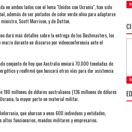
V
ada en ambos lados con el lema "Unidos con Ucrania", han sido
bal, además de ser pintados de color verde oliva para adaptarse
 ministro, Scott Morrison, y de Dutton.
C
v no dará más detalles sobre la entrega de los Bushmasters, los
e marzo durante un discurso por videoconferencia ante el
do conjunto de hoy que Australia enviará 70.000 toneladas de
ergético y reafirmó que buscará otras vías para dar asistencia
V
de 180 millones de dólares australianos (136 millones de dólares
ED
crania, la mayor parte en material militar.
Bielorrusia, que abarcan a unos 600 individuos y entidades,
os altos funcionarios, mandos militares y empresarios.