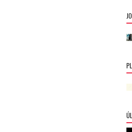
J
P
ÚL