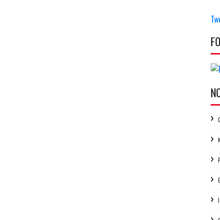
Tw
F
N