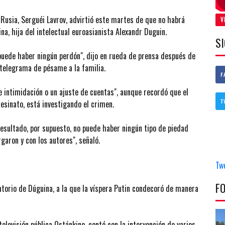
 Rusia, Serguéi Lavrov, advirtió este martes de que no habrá
V
na, hija del intelectual euroasianista Alexandr Duguin.
S
puede haber ningún perdón", dijo en rueda de prensa después de
n telegrama de pésame a la familia.
F
de intimidación o un ajuste de cuentas", aunque recordó que el
T
esinato, está investigando el crimen.
resultado, por supuesto, no puede haber ningún tipo de piedad
rgaron y con los autores", señaló.
Tw
F
torio de Dúguina, a la que la víspera Putin condecoró de manera
 televisión pública Ostánkino, contó con la intervención de varios