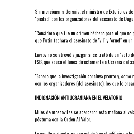
Sin mencionar a Ucrania, el ministro de Exteriores de
"piedad" con los organizadores del asesinato de Dúgui
"Considero que fue un crimen bárbaro para el que no 
que Putin tachara el asesinato de "vil" y "cruel" en u
Lavrov no se atrevió a juzgar si se trató de un "acto 
FSB, que acusó el lunes directamente a Ucrania del as
"Espero que la investigación concluya pronto y, como 
con los organizadores (del asesinato), los que lo enca
INDIGNACIÓN ANTIUCRANIANA EN EL VELATORIO
Miles de moscovitas se acercaron esta mañana al vela
póstuma con la Orden Al Valor.
La capilla ardiente, que se celebró en el edificio de la