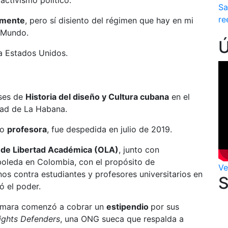
 activismo político.
Sa
re
camente
, pero sí disiento del régimen que hay en mi
C Mundo.
a Estados Unidos.
ases de
Historia del diseño y Cultura cubana
en el
idad de La Habana.
mo
profesora
, fue despedida en julio de 2019.
 de Libertad Académica (OLA)
, junto con
boleda en Colombia, con el propósito de
Ve
s contra estudiantes y profesores universitarios en
 el poder.
 Omara comenzó a cobrar un
estipendio
por sus
Rights Defenders
, una ONG sueca que respalda a