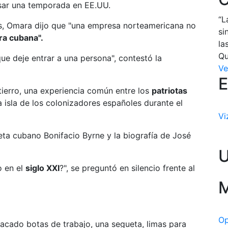
asar una temporada en EE.UU.
“L
es, Omara dijo que "una empresa norteamericana no
si
ra cubana
".
la
Qu
ue deje entrar a una persona", contestó la
Ve
E
tierro, una experiencia común entre los
patriotas
 isla de los colonizadores españoles durante el
Vi
eta cubano Bonifacio Byrne y la biografía de José
o en el
siglo XXI
?", se preguntó en silencio frente al
M
Op
cado botas de trabajo, una segueta, limas para