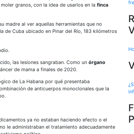
fr
moler granos, con la idea de usarlos en la
finca
R
 su madre al ver aquellas herramientas que no
V
ola de Cuba ubicado en Pinar del Río, 183 kilómetros
Ho
dio.
ecido, las lesiones sangraban. Como un
órgano
V
 cáncer de mama a finales de 2020.
lógico de La Habana por qué presentaba
¿S
 combinación de anticuerpos monoclonales que la
in
po.
F
P
edicamentos ya no estaban haciendo efecto o el
no le administraban el tratamiento adecuadamente