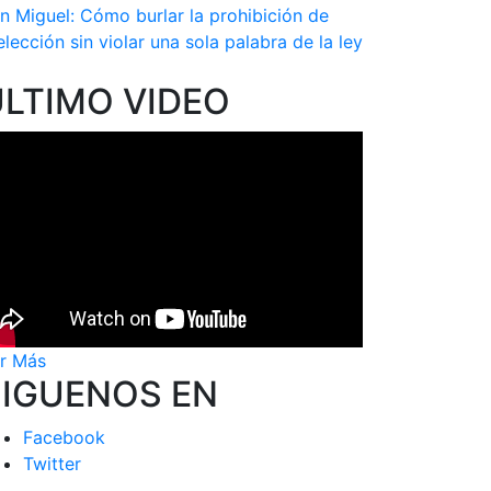
n Miguel: Cómo burlar la prohibición de
elección sin violar una sola palabra de la ley
ÚLTIMO VIDEO
r Más
SIGUENOS EN
Facebook
Twitter