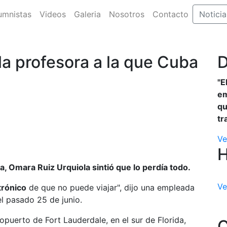
umnistas
Videos
Galeria
Nosotros
Contacto
Noticia
la profesora a la que Cuba
D
"E
em
qu
tr
Ve
 Omara Ruiz Urquiola sintió que lo perdía todo.
Ve
trónico
de que no puede viajar", dijo una empleada
l pasado 25 de junio.
opuerto de Fort Lauderdale, en el sur de Florida,
C