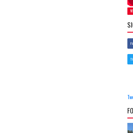
V
S
F
T
Tw
F