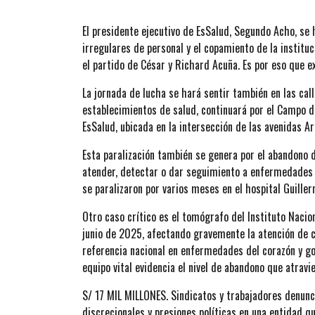
El presidente ejecutivo de EsSalud, Segundo Acho, se
irregulares de personal y el copamiento de la instituc
el partido de César y Richard Acuña. Es por eso que e
La jornada de lucha se hará sentir también en las call
establecimientos de salud, continuará por el Campo de
EsSalud, ubicada en la intersección de las avenidas 
Esta paralización también se genera por el abandono d
atender, detectar o dar seguimiento a enfermedades
se paralizaron por varios meses en el hospital Guille
Otro caso crítico es el tomógrafo del Instituto Naci
junio de 2025, afectando gravemente la atención de c
referencia nacional en enfermedades del corazón y goz
equipo vital evidencia el nivel de abandono que atravi
S/ 17 MIL MILLONES. Sindicatos y trabajadores denun
discrecionales y presiones políticas en una entidad q