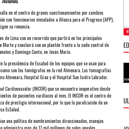
reclamos.
 halla en el centro de graves cuestionamientos por cambios
ión con funcionarios vinculados a Alianza para el Progreso (APP),
xigen su renuncia.
V
es de Lima con un recorrido que partirá en los principales
ED
 Marte y concluirá con un plantón frente a la sede central de
Arenales y Domingo Cueto, en Jesús María.
e la presidencia de Essalud de los equipos que se usan para
 como son los tomógrafos en la red Almenara. Las tomografías
rmo Almenara, Hospital Grau y el Hospital San Isidro Labrador.
onal Cardiovascular (INCOR) que se encuentra inoperativo desde
ientos de pacientes cardíacos al mes. El INCOR es el centro de
U
a de prestigio internacional, por lo que la paralización de un
esa EsSalud.
cian una política de nombramientos direccionados, manejos
ue administra más de 17 mil millones de soles anuales.