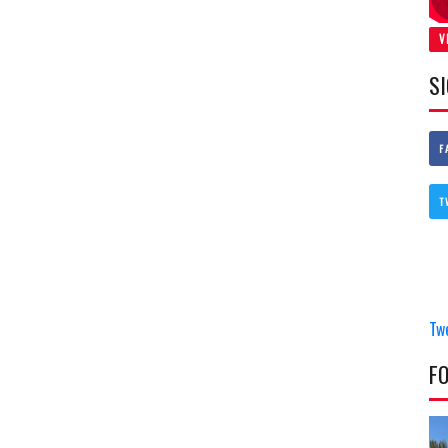
V
S
F
T
Tw
F