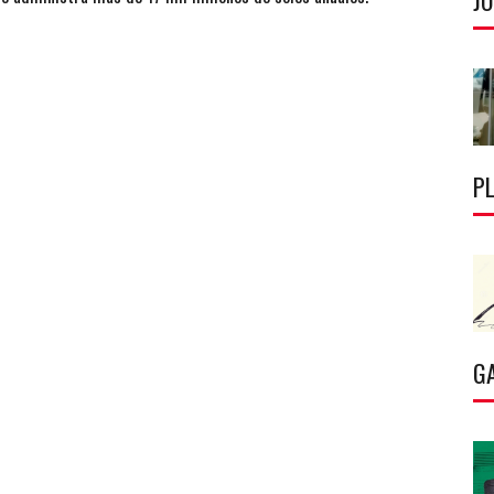
J
P
G