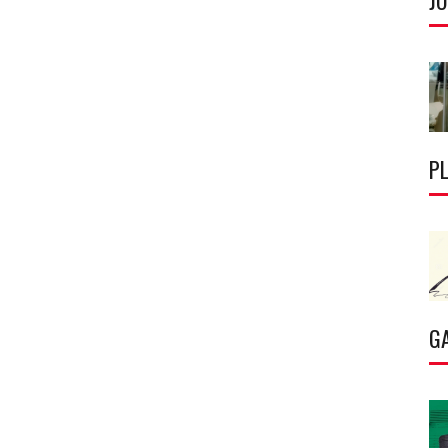
J
P
G