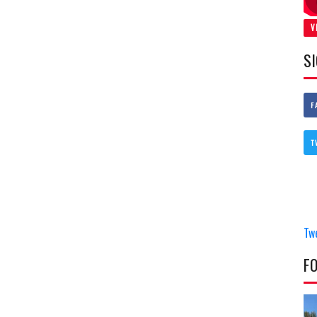
V
S
F
T
Tw
F