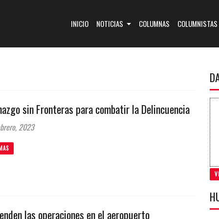
(CURRENT)
INICIO
NOTICIAS
COLUMNAS
COLUMNISTAS
D
azgo sin Fronteras para combatir la Delincuencia
brero, 2023
MAS
V
H
enden las operaciones en el aeropuerto