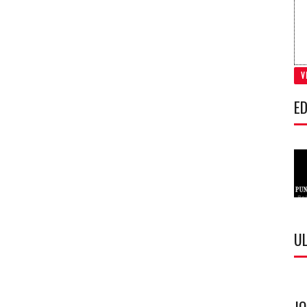
V
ED
U