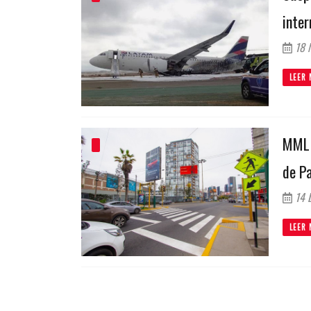
inter
18 
LEER 
MML 
de P
14 D
LEER 