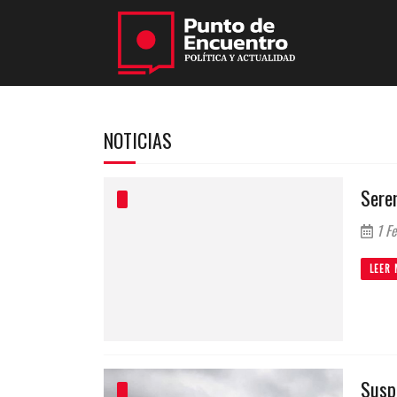
NOTICIAS
Seren
1 Fe
LEER 
Susp