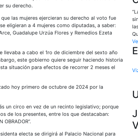
er su derecho.
“L
que las mujeres ejercieran su derecho al voto fue
si
e eligieran a 4 mujeres como diputadas, a saber:
la
o Arce, Guadalupe Urzúa Flores y Remedios Ezeta
Qu
Ve
E
e llevaba a cabo el 1ro de diciembre del sexto año
embargo, este gobierno quiere seguir haciendo historia
esta situación para efectos de recorrer 2 meses el
Vi
izado hoy primero de octubre de 2024 por la
s un circo en vez de un recinto legislativo; porque
J
tos de los presentes, entre los que destacaban:
N OBRADOR”.
V
identa electa se dirigirá al Palacio Nacional para