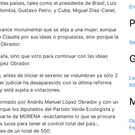
es países, tales como el presidente de Brasil, Luiz
En
 Colombia, Gustavo Petro; y Cuba, Miguel Díaz-Canel,
P
vance monumental que se elija a una mujer; aunque
ta Claudia por sus ideas o propuestas, sino porque la
Se
 Obrador.
G
ta, sino que voto para continuar con las ideas
ópez Obrador.
antes de iniciar el sexenio se vislumbran ya sólo 2
La
oder judicial ha desaparecido con la última reforma
In
y está sujeta a votaciones.
M
 formado por Andrés Manuel López Obrador y con un
rque los diputados del Partido Verde Ecologista y
er parte de MORENA -exactamente lo que se procura
Op
luces para tener el control total del país-,
fr
es de un total de 500.