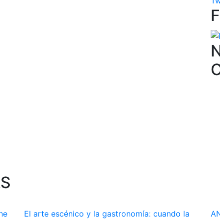
Tw
N
AS
he
El arte escénico y la gastronomía: cuando la
AN