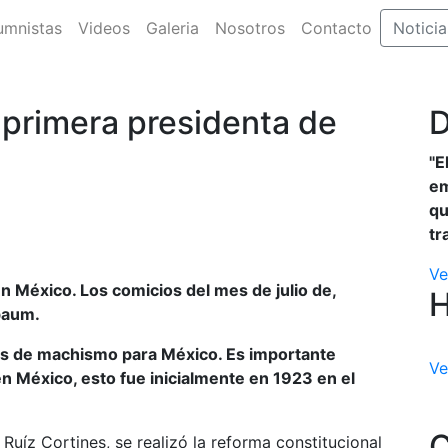
umnistas
Videos
Galeria
Nosotros
Contacto
Noticia
 primera presidenta de
D
"E
em
qu
tr
Ve
n México. Los comicios del mes de julio de,
baum.
nos de machismo para México. Es importante
Ve
en México, esto fue inicialmente en 1923 en el
C
Ruíz Cortines, se realizó la reforma constitucional