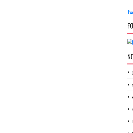
Tw
F
N