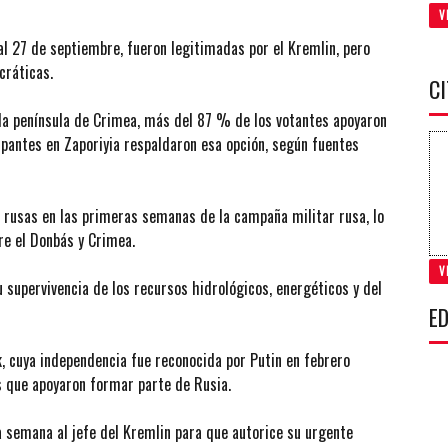
V
al 27 de septiembre, fueron legitimadas por el Kremlin, pero
cráticas.
C
ada península de Crimea, más del 87 % de los votantes apoyaron
ipantes en Zaporiyia respaldaron esa opción, según fuentes
 rusas en las primeras semanas de la campaña militar rusa, lo
re el Donbás y Crimea.
V
 supervivencia de los recursos hidrológicos, energéticos y del
ED
 cuya independencia fue reconocida por Putin en febrero
s que apoyaron formar parte de Rusia.
a semana al jefe del Kremlin para que autorice su urgente