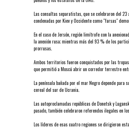
pueblos y los estatutos de la ONU.
Las consultas separatistas, que se celebraron del 23 
condenadas por Kiev y Occidente como "farsas" demo
En el caso de Jersón, región limítrofe con la anexion
la anexión rusa; mientras más del 93 % de los partic
prorrusas.
Ambos territorios fueron conquistados por las tropas
que permitió a Moscú abrir un corredor terrestre ent
La península bañada por el mar Negro depende para su
cereal del sur de Ucrania.
Las autoproclamadas repúblicas de Donetsk y Lugansk,
pasado, también celebraron referendos ilegales en lo
Los líderes de esas cuatro regiones se dirigieron est