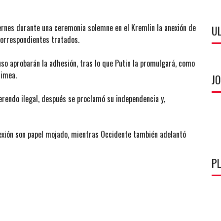
iernes durante una ceremonia solemne en el Kremlin la anexión de
U
 correspondientes tratados.
 aprobarán la adhesión, tras lo que Putin la promulgará, como
rimea.
J
rendo ilegal, después se proclamó su independencia y,
exión son papel mojado, mientras Occidente también adelantó
P