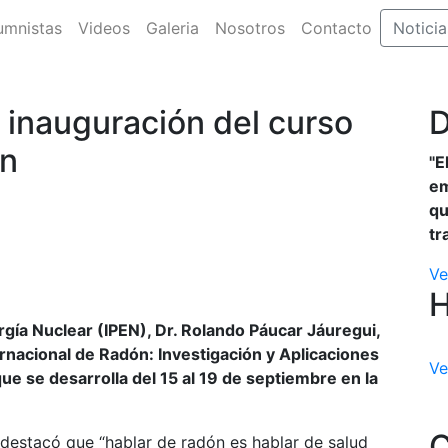
umnistas
Videos
Galeria
Nosotros
Contacto
Noticia
a inauguración del curso
D
ón
"E
em
qu
tr
Ve
rgía Nuclear (IPEN), Dr. Rolando Páucar Jáuregui,
ernacional de Radón: Investigación y Aplicaciones
Ve
que se desarrolla del 15 al 19 de septiembre en la
C
 destacó que “hablar de radón es hablar de salud