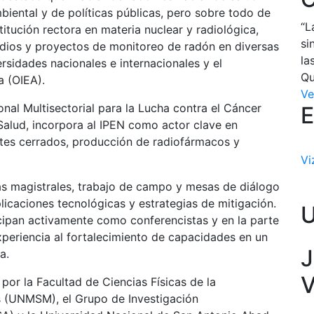
biental y de políticas públicas, pero sobre todo de
“L
itución rectora en materia nuclear y radiológica,
si
dios y proyectos de monitoreo de radón en diversas
la
rsidades nacionales e internacionales y el
Qu
a (OIEA).
Ve
onal Multisectorial para la Lucha contra el Cáncer
E
Salud, incorpora al IPEN como actor clave en
tes cerrados, producción de radiofármacos y
Vi
s magistrales, trabajo de campo y mesas de diálogo
licaciones tecnológicas y estrategias de mitigación.
icipan activamente como conferencistas y en la parte
xperiencia al fortalecimiento de capacidades en un
J
a.
V
r la Facultad de Ciencias Físicas de la
 (UNMSM), el Grupo de Investigación