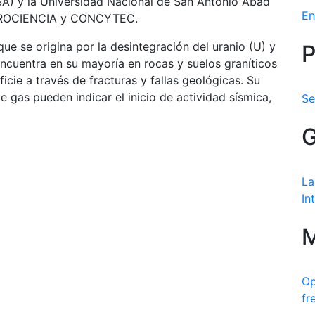
ISA) y la Universidad Nacional de San Antonio Abad
En
e PROCIENCIA y CONCYTEC.
e se origina por la desintegración del uranio (U) y
P
 encuentra en su mayoría en rocas y suelos graníticos
icie a través de fracturas y fallas geológicas. Su
 gas pueden indicar el inicio de actividad sísmica,
Se
G
La
In
M
Op
fr