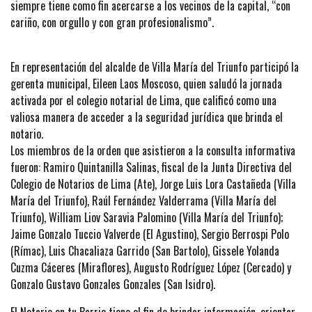
siempre tiene como fin acercarse a los vecinos de la capital, “con
cariño, con orgullo y con gran profesionalismo”.
En representación del alcalde de Villa María del Triunfo participó la
gerenta municipal, Eileen Laos Moscoso, quien saludó la jornada
activada por el colegio notarial de Lima, que calificó como una
valiosa manera de acceder a la seguridad jurídica que brinda el
notario.
Los miembros de la orden que asistieron a la consulta informativa
fueron: Ramiro Quintanilla Salinas, fiscal de la Junta Directiva del
Colegio de Notarios de Lima (Ate), Jorge Luis Lora Castañeda (Villa
María del Triunfo), Raúl Fernández Valderrama (Villa María del
Triunfo), William Liov Saravia Palomino (Villa María del Triunfo);
Jaime Gonzalo Tuccio Valverde (El Agustino), Sergio Berrospi Polo
(Rímac), Luis Chacaliaza Garrido (San Bartolo), Gissele Yolanda
Cuzma Cáceres (Miraflores), Augusto Rodríguez López (Cercado) y
Gonzalo Gustavo Gonzales Gonzales (San Isidro).
El Notario en tu Barrio tiene el fin de brindar información, orientar