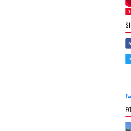
V
S
F
T
Tw
F