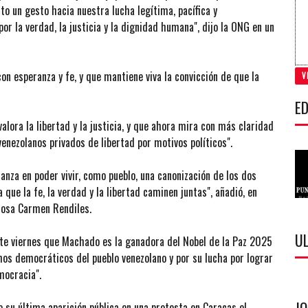
 un gesto hacia nuestra lucha legítima, pacífica y
 por la verdad, la justicia y la dignidad humana", dijo la ONG en un
con esperanza y fe, y que mantiene viva la convicción de que la
V
ED
ora la libertad y la justicia, y que ahora mira con más claridad
venezolanos privados de libertad por motivos políticos".
nza en poder vivir, como pueblo, una canonización de los dos
 que la fe, la verdad y la libertad caminen juntas", añadió, en
giosa Carmen Rendiles.
U
ste viernes que Machado es la ganadora del Nobel de la Paz 2025
hos democráticos del pueblo venezolano y por su lucha por lograr
mocracia".
su última aparición pública en una protesta en Caracas el