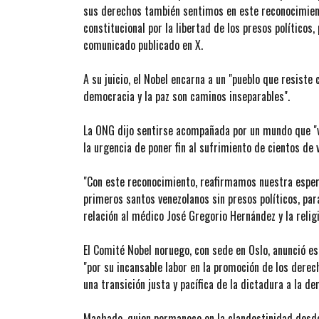
sus derechos también sentimos en este reconocimiento
constitucional por la libertad de los presos políticos,
comunicado publicado en X.
A su juicio, el Nobel encarna a un "pueblo que resiste 
democracia y la paz son caminos inseparables".
La ONG dijo sentirse acompañada por un mundo que "val
la urgencia de poner fin al sufrimiento de cientos de 
"Con este reconocimiento, reafirmamos nuestra espera
primeros santos venezolanos sin presos políticos, para
relación al médico José Gregorio Hernández y la reli
El Comité Nobel noruego, con sede en Oslo, anunció e
"por su incansable labor en la promoción de los derec
una transición justa y pacífica de la dictadura a la de
Machado, quien permanece en la clandestinidad desde 