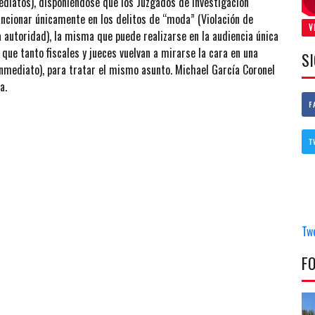
ediatos), disponiéndose que los Juzgados de Investigación
ncionar únicamente en los delitos de “moda” (Violación de
V
 autoridad), la misma que puede realizarse en la audiencia única
 que tanto fiscales y jueces vuelvan a mirarse la cara en una
S
 inmediato), para tratar el mismo asunto. Michael García Coronel
a.
F
T
Tw
F