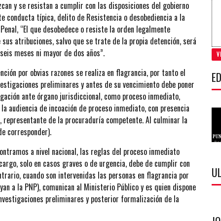
n y se resistan a cumplir con las disposiciones del gobierno
nte conducta típica, delito de Resistencia o desobediencia a la
 Penal, “El que desobedece o resiste la orden legalmente
e sus atribuciones, salvo que se trate de la propia detención, será
 seis meses ni mayor de dos años”.
V
nción por obvias razones se realiza en flagrancia, por tanto el
ED
nvestigaciones preliminares y antes de su vencimiento debe poner
tigación ante órgano jurisdiccional, como proceso inmediato,
 la audiencia de incoación de proceso inmediato, con presencia
a, representante de la procuraduría competente. Al culminar la
(de corresponder).
ontramos a nivel nacional, las reglas del proceso inmediato
 cargo, solo en casos graves o de urgencia, debe de cumplir con
U
rario, cuando son intervenidas las personas en flagrancia por
yan a la PNP), comunican al Ministerio Público y es quien dispone
investigaciones preliminares y posterior formalización de la