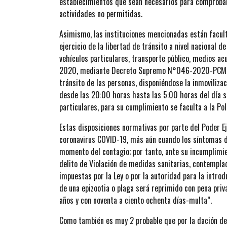
establecimientos que sean necesarios para comprobar y
actividades no permitidas.
Asimismo, las instituciones mencionadas están faculta
ejercicio de la libertad de tránsito a nivel nacional 
vehículos particulares, transporte público, medios ac
2020, mediante Decreto Supremo N°046-2020-PCM, se 
tránsito de las personas, disponiéndose la inmovilizac
desde las 20:00 horas hasta las 5:00 horas del día s
particulares, para su cumplimiento se faculta a la Po
Estas disposiciones normativas por parte del Poder Eje
coronavirus COVID-19, más aún cuando los síntomas d
momento del contagio; por tanto, ante su incumplimie
delito de Violación de medidas sanitarias, contemplad
impuestas por la Ley o por la autoridad para la intro
de una epizootia o plaga será reprimido con pena priv
años y con noventa a ciento ochenta días-multa”.
Como también es muy 2 probable que por la dación 