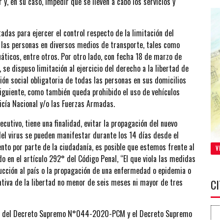
, en su caso, impedir que se lleven a cabo los servicios y
das para ejercer el control respecto de la limitación del
de las personas en diversos medios de transporte, tales como
uáticos, entre otros. Por otro lado, con fecha 18 de marzo de
dispuso limitación al ejercicio del derecho a la libertad de
ión social obligatoria de todas las personas en sus domicilios
iguiente, como también queda prohibido el uso de vehículos
licía Nacional y/o las Fuerzas Armadas.
cutivo, tiene una finalidad, evitar la propagación del nuevo
el virus se pueden manifestar durante los 14 días desde el
nto por parte de la ciudadanía, es posible que estemos frente al
V
o en el artículo 292° del Código Penal, “El que viola las medidas
ducción al país o la propagación de una enfermedad o epidemia o
ativa de la libertad no menor de seis meses ni mayor de tres
C
de del Decreto Supremo N°044-2020-PCM y el Decreto Supremo