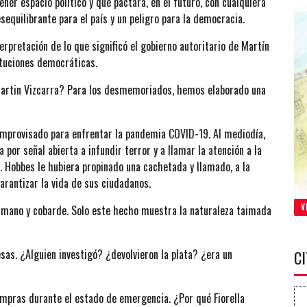
ner espacio político y que pactará, en el futuro, con cualquiera
sequilibrante para el país y un peligro para la democracia.
terpretación de lo que significó el gobierno autoritario de Martín
ituciones democráticas.
Martin Vizcarra? Para los desmemoriados, hemos elaborado una
 improvisado para enfrentar la pandemia COVID-19. Al mediodía,
por señal abierta a infundir terror y a llamar la atención a la
”. Hobbes le hubiera propinado una cachetada y llamado, a la
arantizar la vida de sus ciudadanos.
V
humano y cobarde. Solo este hecho muestra la naturaleza taimada
sas. ¿Alguien investigó? ¿devolvieron la plata? ¿era un
C
ompras durante el estado de emergencia. ¿Por qué Fiorella