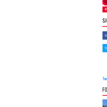
V
S
F
T
Tw
F