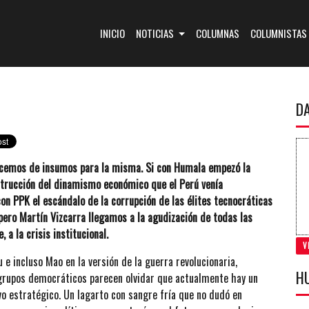
(CURRENT)
INICIO
NOTICIAS
COLUMNAS
COLUMNISTAS
D
ecemos de insumos para la misma. Si con Humala empezó la
strucción del dinamismo económico que el Perú venía
on PPK el escándalo de la corrupción de las élites tecnocráticas
pero Martín Vizcarra llegamos a la agudización de todas las
a la crisis institucional.
V
u e incluso Mao en la versión de la guerra revolucionaria,
H
s grupos democráticos parecen olvidar que actualmente hay un
vo estratégico. Un lagarto con sangre fría que no dudó en