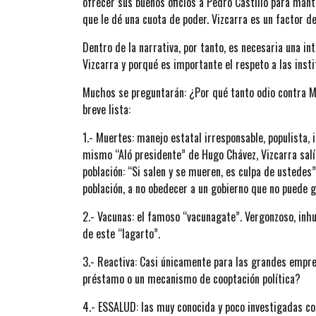
ofrecer sus buenos oficios a Pedro Castillo para mante
que le dé una cuota de poder. Vizcarra es un factor de
Dentro de la narrativa, por tanto, es necesaria una in
Vizcarra y porqué es importante el respeto a las inst
Muchos se preguntarán: ¿Por qué tanto odio contra 
breve lista:
1.- Muertes: manejo estatal irresponsable, populista,
mismo “Aló presidente” de Hugo Chávez, Vizcarra salía 
población: “Si salen y se mueren, es culpa de ustedes
población, a no obedecer a un gobierno que no puede g
2.- Vacunas: el famoso “vacunagate”. Vergonzoso, in
de este “lagarto”.
3.- Reactiva: Casi únicamente para las grandes empre
préstamo o un mecanismo de cooptación política?
4.- ESSALUD: las muy conocida y poco investigadas c