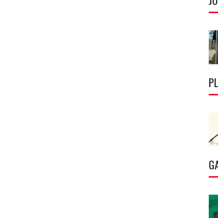
J
P
G