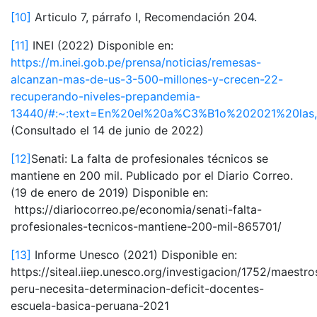
[10]
Articulo 7, párrafo I, Recomendación 204.
[11]
INEI (2022) Disponible en:
https://m.inei.gob.pe/prensa/noticias/remesas-
alcanzan-mas-de-us-3-500-millones-y-crecen-22-
recuperando-niveles-prepandemia-
13440/#:~:text=En%20el%20a%C3%B1o%202021%20las
(Consultado el 14 de junio de 2022)
[12]
Senati: La falta de profesionales técnicos se
mantiene en 200 mil. Publicado por el Diario Correo.
(19 de enero de 2019) Disponible en:
https://diariocorreo.pe/economia/senati-falta-
profesionales-tecnicos-mantiene-200-mil-865701/
[13]
Informe Unesco (2021) Disponible en:
https://siteal.iiep.unesco.org/investigacion/1752/maestro
peru-necesita-determinacion-deficit-docentes-
escuela-basica-peruana-2021