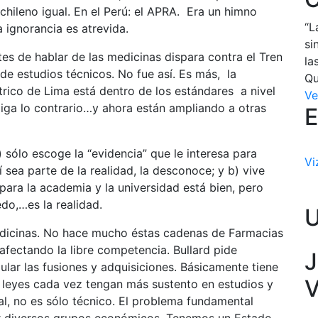
 chileno igual. En el Perú: el APRA. Era un himno
“L
a ignorancia es atrevida.
si
tes de hablar de las medicinas dispara contra el Tren
la
 de estudios técnicos. No fue así. Es más, la
Qu
trico de Lima está dentro de los estándares a nivel
Ve
diga lo contrario…y ahora están ampliando a otras
E
) sólo escoge la “evidencia” que le interesa para
Vi
í sea parte de la realidad, la desconoce; y b) vive
para la academia y la universidad está bien, pero
edo,…es la realidad.
edicinas. No hace mucho éstas cadenas de Farmacias
afectando la libre competencia. Bullard pide
J
ular las fusiones y adquisiciones. Básicamente tiene
V
 leyes cada vez tengan más sustento en estudios y
al, no es sólo técnico. El problema fundamental