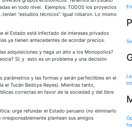
por diversos grupos económicos. Tenemos un Estado
En
vadas en todo nivel. Ejemplos: TODOS los proyectos
tenían “estudios técnicos”. Igual robaron. Lo mismo
P
e el Estado está infectado de intereses privados
cias ya tienen antecedentes de acordar precios.
Se
las adquisiciones y haga un alto a los Monopolios?
G
encia? Sí; y esto es un problema y una decisión
La
os parámetros y las formas y serán perfectibles en el
In
ía el Tucán Bedoya Reyes). Mientras tanto,
licas correctas en favor de la sociedad y del libre
M
ítica: urge refundar el Estado peruano (no eliminarlo
o irresponsablemente plantean sus amigos
Op
fr