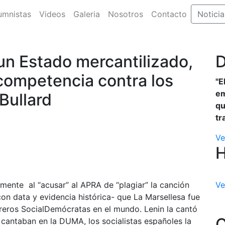
umnistas
Videos
Galeria
Nosotros
Contacto
Noticia
un Estado mercantilizado,
D
 competencia contra los
"E
em
Bullard
qu
tr
Ve
amente al “acusar” al APRA de “plagiar” la canción
Ve
on data y evidencia histórica- que La Marsellesa fue
reros SocialDemócratas en el mundo. Lenin la cantó
C
a cantaban en la DUMA, los socialistas españoles la