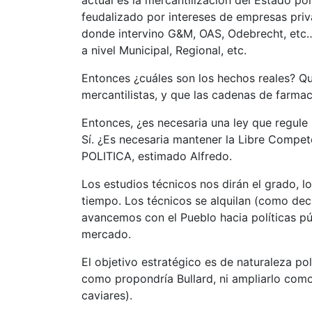
actual es la mercantilización del Estado 
feudalizado por intereses de empresas pri
donde intervino G&M, OAS, Odebrecht, etc….
a nivel Municipal, Regional, etc.
Entonces ¿cuáles son los hechos reales? Qu
mercantilistas, y que las cadenas de farma
Entonces, ¿es necesaria una ley que regule 
Sí. ¿Es necesaria mantener la Libre Compet
POLITICA, estimado Alfredo.
Los estudios técnicos nos dirán el grado, l
tiempo. Los técnicos se alquilan (como dec
avancemos con el Pueblo hacia políticas púb
mercado.
El objetivo estratégico es de naturaleza pol
como propondría Bullard, ni ampliarlo com
caviares).