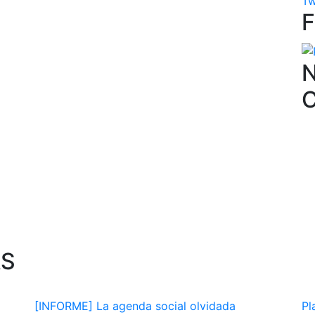
Tw
N
AS
[INFORME] La agenda social olvidada
Pl