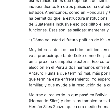
estos funcionarios que dependen del Minist
independiente. En otros países se ha optad
Estados Americanos, como en Honduras y G
ha permitido que la estructura institucional
de Guatemala inclusive eso posibilitó el en
funciones. Esas son las salidas: mantener y a
-¿Cómo ve usted el futuro político de Keiko
Muy interesante. Los partidos políticos en 
va a producir que tanto Keiko como Kenji,
en la próxima campaña electoral. Eso es t
elección en el Perú a dos hermanos enfren
Antauro Humala que terminó mal, más por l
qué termina este enfrentamiento. Yo espero
familiar, y que ayude a la resolución de la cr
Me trae al recuerdo lo que pasó en Bolivia,
(Hernando Siles) y dos hijos también preside
Hernán Siles Zuazo, quien era medio herman