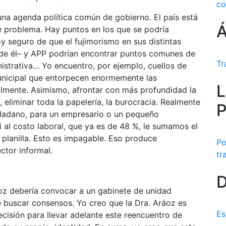
co
una agenda política común de gobierno. El país está
Á
 problema. Hay puntos en los que se podría
y seguro de que el fujimorismo en sus distintas
a de él– y APP podrían encontrar puntos comunes de
Tr
nistrativa… Yo encuentro, por ejemplo, cuellos de
municipal que entorpecen enormemente las
L
cilmente. Asimismo, afrontar con más profundidad la
 eliminar toda la papelería, la burocracia. Realmente
P
udadano, para un empresario o un pequeño
Si al costo laboral, que ya es de 48 %, le sumamos el
u planilla. Esto es impagable. Eso produce
Po
ctor informal.
tr
D
oz debería convocar a un gabinete de unidad
le buscar consensos. Yo creo que la Dra. Aráoz es
Es
cisión para llevar adelante este reencuentro de