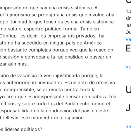
impresión de que hay una crisis sistémica. A
“L
el fujmorismo se produjo una crisis que involucraba
si
 oportunidad lo que tenemos es una crisis sistémica
la
 no solo el espectro político formal. También
Qu
Confiep –es decir los empresarios privados– ha
Ve
 Esto no ha sucedido en ningún país de América
E
son bastante complejas porque veo que la reacción
a discusión y convocar a la racionalidad o buscar un
izar aún más.
Vi
ón de vacancia la veo injustificada porque, la
os anteriormente invocados. Es un acto de ofensiva
co comprensible, se arremeta contra toda la
e yo creo que es indispensable pensar con cabeza fría
olíticos, y sobre todo los del Parlamento, como el
J
responsabilidad en la conducción del país en este
brellevar este momento de crispación.
Se
 líderes políticos?