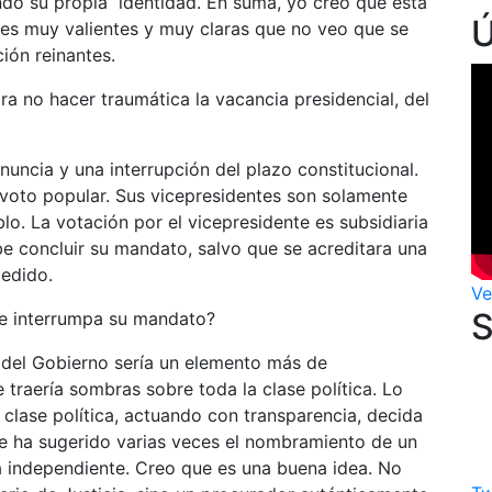
ando su propia identidad. En suma, yo creo que esta
iones muy valientes y muy claras que no veo que se
ión reinantes.
ra no hacer traumática la vacancia presidencial, del
ncia y una interrupción del plazo constitucional.
 voto popular. Sus vicepresidentes son solamente
lo. La votación por el vicepresidente es subsidiaria
be concluir su mandato, salvo que se acreditara una
cedido.
Ve
se interrumpa su mandato?
n del Gobierno sería un elemento más de
 traería sombras sobre toda la clase política. Lo
a clase política, actuando con transparencia, decida
 Se ha sugerido varias veces el nombramiento de un
a independiente. Creo que es una buena idea. No