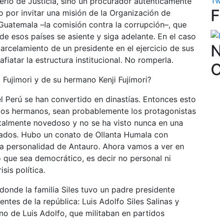
Tw
erio de Justicia, sino un procurador auténticamente
o por invitar una misión de la Organización de
uatemala –la comisión contra la corrupción–, que
 de esos países se asiente y siga adelante. En el caso
N
carcelamiento de un presidente en el ejercicio de sus
fiatar la estructura institucional. No romperla.
 Fujimori y de su hermano Kenji Fujimori?
el Perú se han convertido en dinastías. Entonces esto
 dos hermanos, sean probablemente los protagonistas
otalmente novedoso y no se ha visto nunca en una
tados. Hubo un conato de Ollanta Humala con
a personalidad de Antauro. Ahora vamos a ver en
 que sea democrático, es decir no personal ni
isis política.
 donde la familia Siles tuvo un padre presidente
ntes de la república: Luis Adolfo Siles Salinas y
o de Luis Adolfo, que militaban en partidos