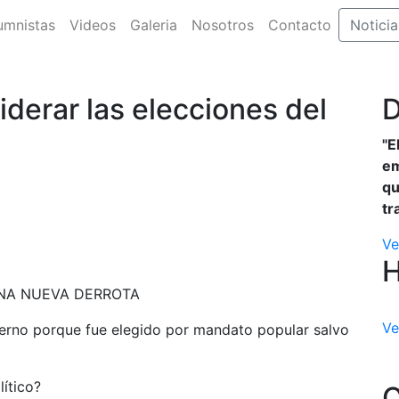
umnistas
Videos
Galeria
Nosotros
Contacto
Noticia
iderar las elecciones del
D
"E
em
qu
tr
Ve
UNA NUEVA DERROTA
Ve
ierno porque fue elegido por mandato popular salvo
ítico?
C