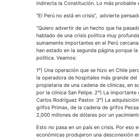
indirecta la Constitución. Lo más probable e
“El Perú no está en crisis”, advierte pensado
“Quiero advertir de un hecho que ha pasado
hablado de una crisis política muy profund
sumamente importantes en el Perú cercanas 
han estado en la segunda página porque la o
política. Veamos:
1°) Una operación que se hizo en Chile per
la operadora de hospitales más grande del 
propietaria de una cadena de clínicas, en
por la clínica San Felipe. 2°) La importan
Carlos Rodríguez Pastor. 3°) La adquisició
grifos Primax, de la cadena de grifos Pecs
2,000 millones de dólares por un yacimien
Esto no pasa en un país en crisis. Por eso 
económicas produjeron una desconexión ent