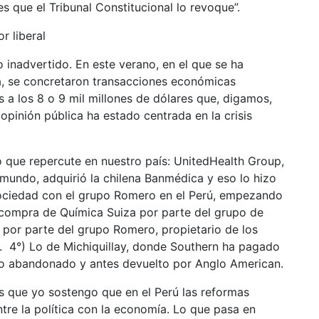
s que el Tribunal Constitucional lo revoque”.
r liberal
 inadvertido. En este verano, en el que se ha
a, se concretaron transacciones económicas
a los 8 o 9 mil millones de dólares que, digamos,
pinión pública ha estado centrada en la crisis
o que repercute en nuestro país: UnitedHealth Group,
mundo, adquirió la chilena Banmédica y eso lo hizo
 sociedad con el grupo Romero en el Perú, empezando
te compra de Química Suiza por parte del grupo de
n por parte del grupo Romero, propietario de los
a. 4°) Lo de Michiquillay, donde Southern ha pagado
to abandonado y antes devuelto por Anglo American.
es que yo sostengo que en el Perú las reformas
re la política con la economía. Lo que pasa en