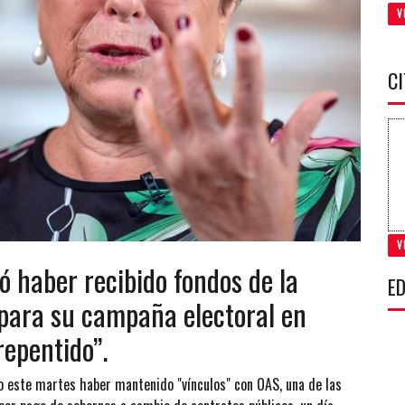
V
C
V
ó haber recibido fondos de la
ED
para su campaña electoral en
epentido”.
 este martes haber mantenido "vínculos" con OAS, una de las