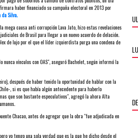
 por pago de sobornos a cambio de contratos públicos, un día
firmara haber financiado su campaña electoral en 2013 por
 da Silva.
U
la mega causa anti corrupción Lava Jato, hizo estas revelaciones
judiciales de Brasil para llegar a un nuevo acuerdo de delación.
plex de lujo por el que el líder izquierdista purga una condena de
LU
o nunca vínculos con OAS", aseguró Bachelet, según informó la
iro), después de haber tenido la oportunidad de hablar con la
hile-, si es que había algún antecedente para haberlo
as que son bastante especulativos", agregó la ahora Alta
DE
Humanos.
 puente Chacao, antes de agregar que la obra "fue adjudicada en
pero yo tengo una sola verdad que es la que he dicho desde el