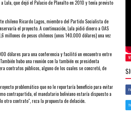
 a Lula, que dejó el Palacio de Planalto en 2010 y tenía previsto
nte chileno Ricardo Lagos, miembro del Partido Socialista de
servaría el proyecto. A continuación, Lula pidió dinero a OAS
1,6 millones de pesos chilenos (unos 140.000 dólares) una vez
000 dólares para una conferencia y facilitó un encuentro entre
V
. También hubo una reunión con la también ex presidenta
ra contratos públicos, alguno de los cuales se concretó, de
S
proyecto problemático que no le reportaría beneficio para evitar
F
omo contrapartida, el mandatario boliviano estaría dispuesto a
otro contrato", reza la propuesta de delación.
T