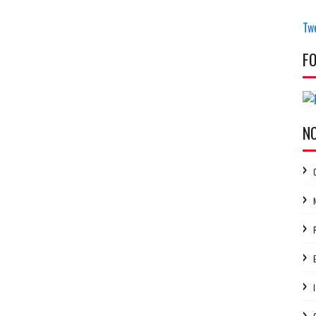
Tw
F
N