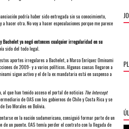
J
nanciación podría haber sido entregada sin su conocimiento,
oy a hacer otra. No voy a hacer especulaciones porque me parece
 y Bachelet ya negó entonces cualquier irregularidad en su
ía sido del todo legal.
puestos aportes irregulares a Bachelet, a Marco Enríquez Ominami
P
cciones de 2009- y a varios políticos. Algunas causas llegaron a
minami sigue activo y el de la ex mandataria está en suspenso a
, al que han tenido acceso el portal de noticias
The Intercept
ntermediario de OAS con los gobiernos de Chile y Costa Rica y se
 de Evo Morales en Bolivia.
ÚL
sentarse en la nación sudamericana, consiguió formar parte de un
ón de un puente. OAS temía perder el contrato con la llegada de