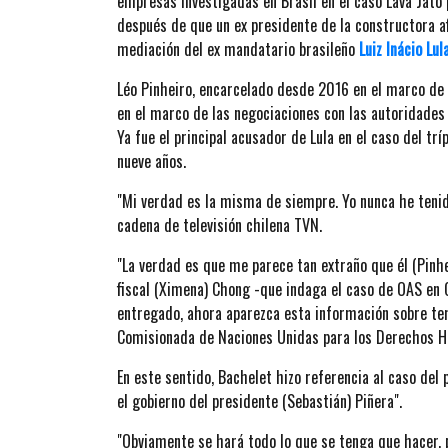
empresas investigadas en Brasil en el caso Lava Jato
después de que un ex presidente de la constructora a
mediación del ex mandatario brasileño
Luiz Inácio Lula
Léo Pinheiro, encarcelado desde 2016 en el marco de 
en el marco de las negociaciones con las autoridades 
Ya fue el principal acusador de Lula en el caso del trí
nueve años.
"Mi verdad es la misma de siempre. Yo nunca he tenid
cadena de televisión chilena TVN.
"La verdad es que me parece tan extraño que él (Pinhe
fiscal (Ximena) Chong -que indaga el caso de OAS en C
entregado, ahora aparezca esta información sobre tem
Comisionada de Naciones Unidas para los Derechos 
En este sentido, Bachelet hizo referencia al caso del
el gobierno del presidente (Sebastián) Piñera".
"Obviamente se hará todo lo que se tenga que hacer, 