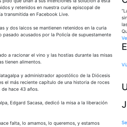
 pido que unan a sus intenciones la solución a esta
nidos y retenidos en nuestra curia episcopal de
“L
ía transmitida en Facebook Live.
si
la
as y dos laicos se mantienen retenidos en la curia
Qu
o pasado acusados por la Policía de supuestamente
Ve
E
o a racionar el vino y las hostias durante las misas
s tienen alimentos.
Vi
Matagalpa y administrador apostólico de la Diócesis
es el más reciente capítulo de una historia de roces
an de hace 43 años.
J
alpa, Edgard Sacasa, dedicó la misa a la liberación
Se
 hace falta, lo amamos, lo queremos, y estamos