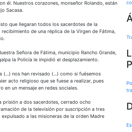
co
e con él. Nuestros corazones, monseñor Rolando, están
ijo Sacasa.
Á
sto que llegaran todos los sacerdotes de la
 recibimiento de una réplica de la Virgen de Fátima,
Tr
io.
L
 Nuestra Señora de Fátima, municipio Rancho Grande,
lpa la Policía le impidió el desplazamiento.
P
 (...) nos han revisado (...) como si fuésemos
er acto religioso que se fuese a realizar, pues
Po
o en un mensaje en redes sociales.
tr
a prisión a dos sacerdotes, cerrado ocho
D
amación de la televisión por suscripción a tres
y expulsado a las misioneras de la orden Madre
Es