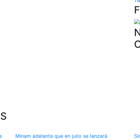
Tw
N
AS
s
Minam adelanta que en julio se lanzará
Si