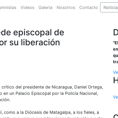
umnistas
Videos
Galeria
Nosotros
Contacto
Noticia
ede episcopal de
D
or su liberación
"E
em
qu
tr
Ve
crítico del presidente de Nicaragua, Daniel Ortega,
 en un Palacio Episcopal por la Policía Nacional,
Ve
ación.
, como a la Diócesis de Matagalpa, a los fieles, a
C