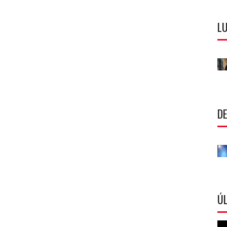
LU
DE
ÚL