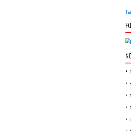
Tw
F
N