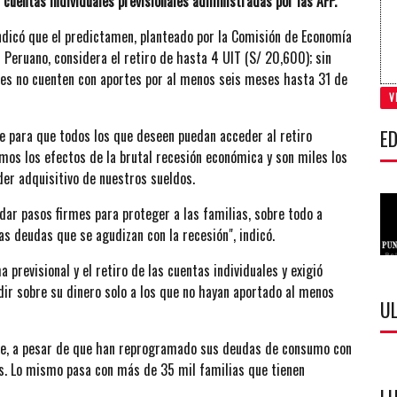
 cuentas individuales previsionales administradas por las AFP.
indicó que el predictamen, planteado por la Comisión de Economía
 Peruano, considera el retiro de hasta 4 UIT (S/ 20,600); sin
nes no cuenten con aportes por al menos seis meses hasta 31 de
V
ED
e para que todos los que deseen puedan acceder al retiro
imos los efectos de la brutal recesión económica y son miles los
der adquisitivo de nuestros sueldos.
ar pasos firmes para proteger a las familias, sobre todo a
as deudas que se agudizan con la recesión", indicó.
revisional y el retiro de las cuentas individuales y exigió
dir sobre su dinero solo a los que no hayan aportado al menos
U
e, a pesar de que han reprogramado sus deudas de consumo con
os. Lo mismo pasa con más de 35 mil familias que tienen