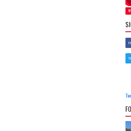
V
S
F
T
Tw
F