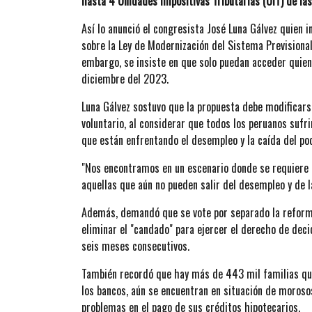
hasta 4 Unidades Impositivas Tributarias (UIT) de las
Así lo anunció el congresista José Luna Gálvez quien 
sobre la Ley de Modernización del Sistema Previsional
embargo, se insiste en que solo puedan acceder quie
diciembre del 2023.
Luna Gálvez sostuvo que la propuesta debe modificars
voluntario, al considerar que todos los peruanos sufr
que están enfrentando el desempleo y la caída del po
"Nos encontramos en un escenario donde se requiere d
aquellas que aún no pueden salir del desempleo y de l
Además, demandó que se vote por separado la reforma p
eliminar el "candado" para ejercer el derecho de deci
seis meses consecutivos.
También recordó que hay más de 443 mil familias qu
los bancos, aún se encuentran en situación de moros
problemas en el pago de sus créditos hipotecarios.