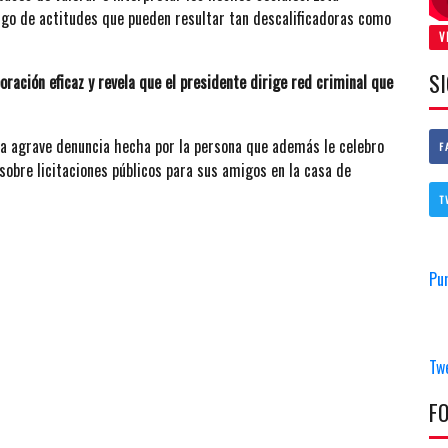
raigo de actitudes que pueden resultar tan descalificadoras como
V
S
oración eficaz y revela que el presidente dirige red criminal que
 agrave denuncia hecha por la persona que además le celebro
F
 sobre licitaciones públicos para sus amigos en la casa de
T
Pu
Tw
F