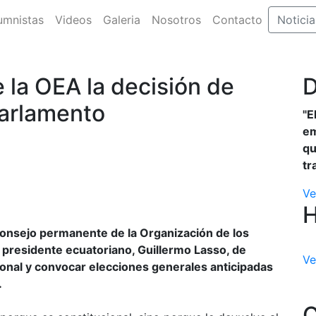
umnistas
Videos
Galeria
Nosotros
Contacto
Noticia
 la OEA la decisión de
D
parlamento
"E
em
qu
tr
Ve
consejo permanente de la Organización de los
 presidente ecuatoriano, Guillermo Lasso, de
Ve
ional y convocar elecciones generales anticipadas
.
C