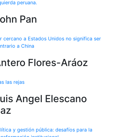
quierda peruana.
ohn Pan
r cercano a Estados Unidos no significa ser
ntrario a China
ntero Flores-Aráoz
as las rejas
uis Angel Elescano
az
lítica y gestión pública: desafíos para la