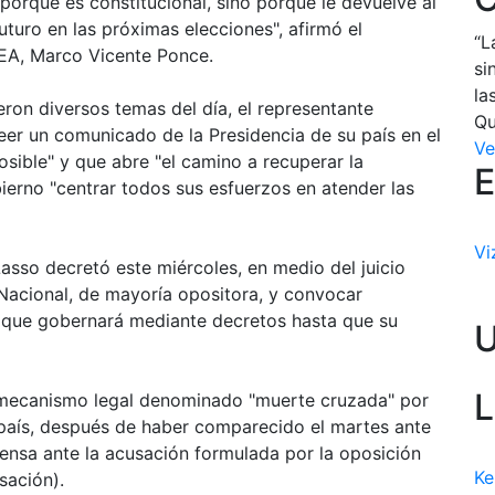
porque es constitucional, sino porque le devuelve al
uturo en las próximas elecciones", afirmó el
“L
OEA, Marco Vicente Ponce.
si
la
eron diversos temas del día, el representante
Qu
leer un comunicado de la Presidencia de su país en el
Ve
osible" y que abre "el camino a recuperar la
E
bierno "centrar todos sus esfuerzos en atender las
Vi
asso decretó este miércoles, en medio del juicio
 Nacional, de mayoría opositora, y convocar
 que gobernará mediante decretos hasta que su
L
l mecanismo legal denominado "muerte cruzada" por
l país, después de haber comparecido el martes ante
fensa ante la acusación formulada por la oposición
Ke
sación).