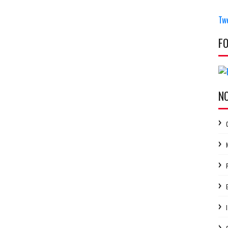
Tw
F
N