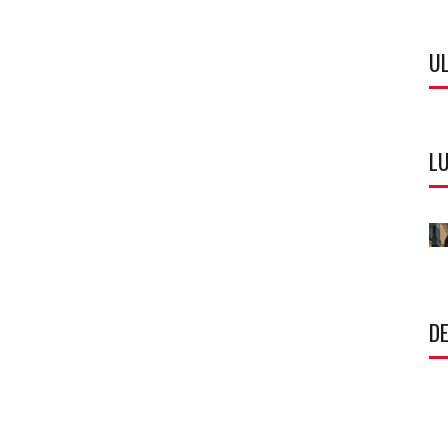
U
LU
DE