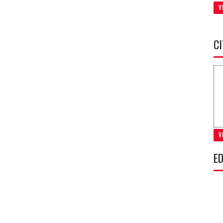
V
C
V
ED